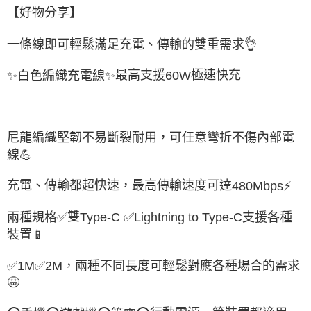
【好物分享】
一條線即可輕鬆滿足充電、傳輸的雙重需求
👌
最高支援
極速快充
✨
白色編織充電線
✨
60W
尼龍編織堅韌不易斷裂耐用，可任意彎折不傷內部電
線
💪
充電、傳輸都超快速，最高傳輸速度可達
⚡
480Mbps
雙
兩種規格
✅
✅
Lightning to Type-C
支援各種
Type-C
裝置
📱
✅
1M
✅
2M
，兩種不同長度可輕鬆對應各種場合的需求
🤩