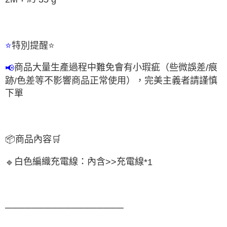
特別提醒
⭐
⭐
商品大量生產過程中難免會有小瑕疵（些微誤差
痕
📢
/
跡
色差等不影響商品正常使用），完美主義者請謹慎
/
下單
📦
商品內容
🛒
白色編織充電線：內含
充電線
🔹
>>
*1
──────────────────