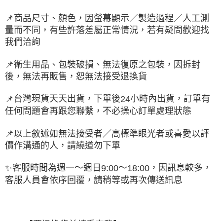
📌
商品尺寸、顏色，因螢幕顯示／製造過程／人工測
量而不同，有些許落差屬正常情況，若有疑問歡迎找
我們洽詢
📌
衛生用品、包裝破損、無法復原之包裝，因拆封
後，無法再販售，恕無法接受退換貨
台灣現貨天天出貨，下單後
小時內出貨，訂單有
📌
24
任何問題會再跟您聯繫，不必操心訂單處理狀態
📌
以上敘述如無法接受者／高標準眼光者或喜愛以評
價作溝通的人，請繞道勿下單
客服時間為週一～週日
～
，因訊息較多，
✨
9:00
18:00
客服人員會依序回覆，請稍等或再次傳送訊息