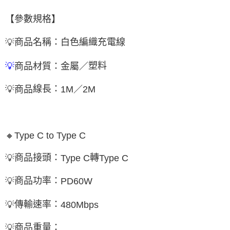
【參數規格】
商品名稱：白色編織充電線
💡
塑料
商品
材質：金屬
／
💡
線長：
💡
商品
／
2M
1M
🔸
Type C to Type C
商品接頭：
轉
💡
Type C
Type C
商品功率：
💡
PD60W
傳輸速率：
💡
480Mbps
商品重量：
💡