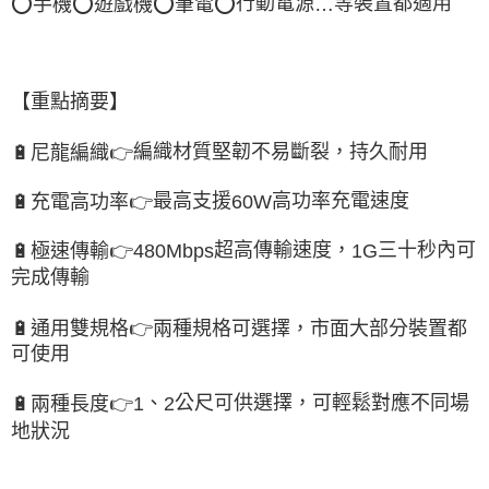
行動電源
等裝置都適用
⭕
手機
⭕
遊戲機
⭕
筆電
⭕
…
【重點摘要】
編織材質堅韌不易斷裂，持久耐用
🔋
尼龍編織
👉
最高支援
高功率充電速度
🔋
充電高功率
👉
60W
超高傳輸速度，
三十秒內可
🔋
極速傳輸
👉
480Mbps
1G
完成傳輸
🔋
通用雙規格
👉
兩種規格可選擇，市面大部分裝置都
可使用
、
公尺可供選擇，可輕鬆對應不同場
🔋
兩種長度
👉
1
2
地狀況