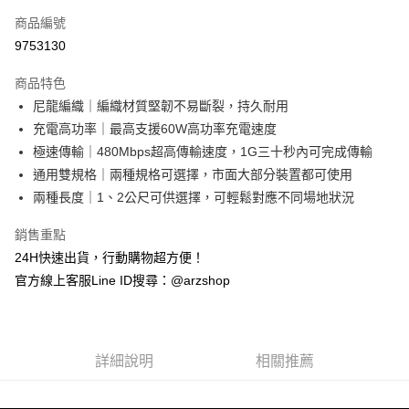
信用卡一次付款
商品編號
超商取貨付款
9753130
LINE Pay
商品特色
Apple Pay
尼龍編織｜編織材質堅韌不易斷裂，持久耐用
充電高功率｜最高支援60W高功率充電速度
街口支付
極速傳輸｜480Mbps超高傳輸速度，1G三十秒內可完成傳輸
Google Pay
通用雙規格｜兩種規格可選擇，市面大部分裝置都可使用
兩種長度｜1、2公尺可供選擇，可輕鬆對應不同場地狀況
全盈+PAY
銷售重點
ATM付款
24H快速出貨，行動購物超方便！
官方線上客服Line ID搜尋：@arzshop
運送方式
全家取貨付款
每筆NT$60，滿NT$599(含以上)免運費
詳細說明
相關推薦
7-11取貨付款
每筆NT$60，滿NT$599(含以上)免運費