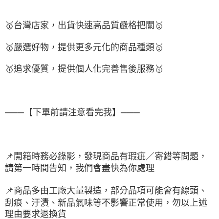
🥇
台灣店家，出貨快速高品質嚴格把關
🥇
🥇
嚴選好物，提供更多元化的商品種類
🥇
🥇
追求優質，提供個人化完善售後服務
🥇
───【下單前請注意看完我】───
📌
開箱時務必錄影，發現商品有瑕疵／寄錯等問題，
請第一時間告知，我們會盡快為你處理
📌
商品多由工廠大量製造，部分品項可能會有線頭、
刮痕、汙漬、新品氣味等不影響正常使用，勿以上述
理由要求退換貨