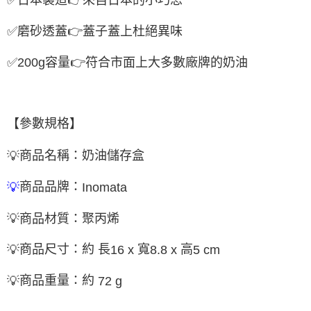
✅
磨砂透蓋
👉
蓋子蓋上杜絕異味
✅200g
容量
👉
符合市面上大多數廠牌的奶油
【參數規格】
商品名稱：奶油儲存盒
💡
商品品牌：
💡
Inomata
💡
商品
材質：聚丙烯
商品尺寸：約 長
寬
高
💡
16 x
8.8 x
5 cm
商品重量：約
💡
72 g