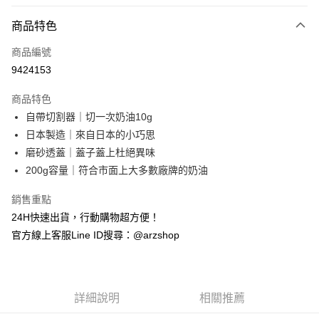
付款方式
商品特色
信用卡一次付款
商品編號
超商取貨付款
9424153
LINE Pay
商品特色
Apple Pay
自帶切割器｜切一次奶油10g
日本製造｜來自日本的小巧思
街口支付
磨砂透蓋｜蓋子蓋上杜絕異味
Google Pay
200g容量｜符合市面上大多數廠牌的奶油
全盈+PAY
銷售重點
24H快速出貨，行動購物超方便！
ATM付款
官方線上客服Line ID搜尋：@arzshop
運送方式
全家取貨付款
每筆NT$60，滿NT$599(含以上)免運費
詳細說明
相關推薦