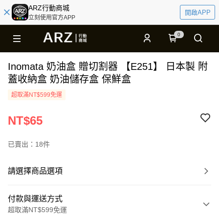
ARZ行動商城
開啟APP
立刻使用官方APP
0
Inomata 奶油盒 贈切割器 【E251】 日本製 附
蓋收納盒 奶油儲存盒 保鮮盒
超取滿NT$599免運
NT$65
已賣出：18件
請選擇商品選項
付款與運送方式
超取滿NT$599免運