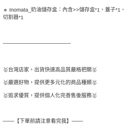
奶油儲存盒：內含
儲存盒
、蓋子
、
🔹
Inomata_
>>
*1
*1
切割器
*1
──────────────────
🥇
台灣店家，出貨快速高品質嚴格把關
🥇
🥇
嚴選好物
，提供更多元化的商品種類
🥇
🥇
追求優質，
提供個人化完
善售後服務
🥇
───【下單前請注意看完我】───