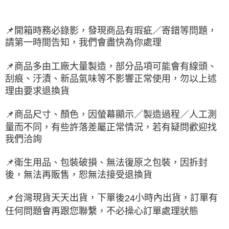
📌
開箱時務必錄影，發現商品有瑕疵／寄錯等問題，
請第一時間告知，我們會盡快為你處理
📌
商品多由工廠大量製造，部分品項可能會有線頭、
刮痕、汙漬、新品氣味等不影響正常使用，勿以上述
理由要求退換貨
📌
商品尺寸、顏色，因螢幕顯示／製造過程／人工測
量而不同，有些許落差屬正常情況，若有疑問歡迎找
我們洽詢
📌
衛生用品、包裝破損、無法復原之包裝，因拆封
後，無法再販售，恕無法接受退換貨
台灣現貨天天出貨，下單後
小時內出貨，訂單有
📌
24
任何問題會再跟您聯繫，不必操心訂單處理狀態