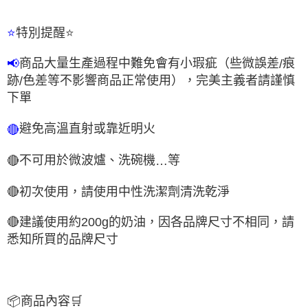
特別提醒
⭐
⭐
商品大量生產過程中難免會有小瑕疵（些微誤差
痕
📢
/
跡
色差等不影響商品正常使用），完美主義者請謹慎
/
下單
避免高溫直射或靠近明火
🔴
不可用於微波爐、洗碗機
等
🔴
…
🔴
初次使用，請使用中性洗潔劑清洗乾淨
🔴
建議使用約
200g
的奶油，因各品牌尺寸不相同，請
悉知所買的品牌尺寸
📦
商品內容
🛒