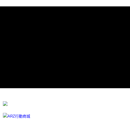
7-11取貨付款
每筆NT$60，滿NT$599(含以上)免運費
宅配
每筆NT$100
離島宅配
每筆NT$300