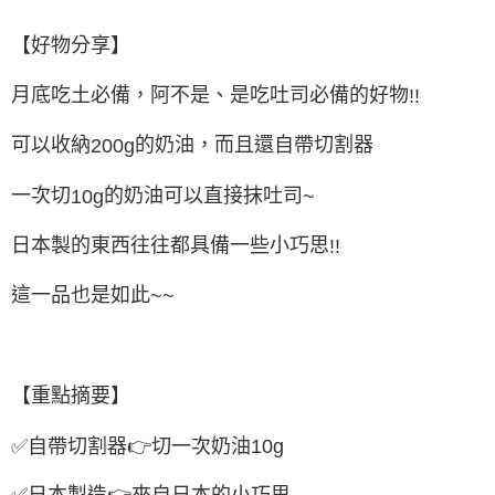
【好物分享】
月底吃土必備，阿不是、是吃吐司必備的好物
!!
可以收納
的奶油，而且還自帶切割器
200g
一次切
的奶油可以直接抹吐司
10g
~
日本製的東西往往都具備一些小巧思
!!
這一品也是如此
~~
【重點摘要】
✅
自帶切割器
👉
切一次奶油
10g
✅
日本製造
👉
來自日本的小巧思