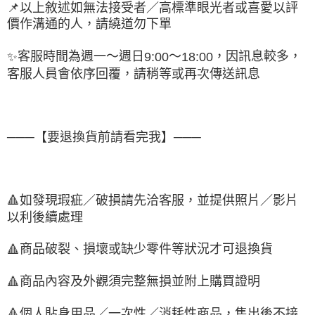
📌
以上敘述如無法接受者／高標準眼光者或喜愛以評
價作溝通的人，請繞道勿下單
客服時間為週一～週日
～
，因訊息較多，
✨
9:00
18:00
客服人員會依序回覆，請稍等或再次傳送訊息
───【要退換貨前請看完我】───
🔺
如發現瑕疵／破損請先洽客服，並提供照片／影片
以利後續處理
商品破裂、損壞或缺少零件等狀況才可退換貨
🔺
商品內容及外觀須完整無損並附上購買證明
🔺
🔺
個人貼身用品／一次性／消耗性商品，售出後不接