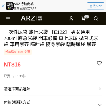
ARZ行動商城
開啟APP
立刻使用官方APP
0
一次性尿袋 旅行尿袋 【E122】 男女通用
700ml 應急尿袋 開車必備 車上尿尿 拋棄式尿
袋 車用尿壺 嘔吐袋 隨身尿袋 臨時尿袋 尿壺 外
出尿袋 攜帶式尿袋 汽車用品 戶外用品 生活用
超取滿NT$599免運
品
NT$16
已賣出：198件
請選擇商品選項
付款與運送方式