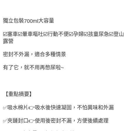
獨立包裝
大容量
700ml
☑
塞車
☑
暈車嘔吐
☑
行動不便
☑
孕婦
☑
孩童尿急
☑
登山
露營
密封不外漏，適合多種情景
有了它，就不用再憋尿啦
~
【重點摘要】
✅
吸水棉片
👉
吸水後快速凝固，不怕異味和外漏
✅
夾鏈封口
👉
使用後密封不漏，方便後續處理