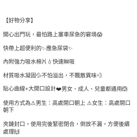
【好物分享】
開心出門玩，最怕路上塞車尿急的窘境
😱
快帶上超便利的
✨
應急尿袋
✨
內附強力吸水棉片
💧
快速瞬吸
材質吸水凝固
💦
不怕溢出，不飄散異味
💨
貼心曲線
大開口設計
❤
男女、成人、兒童都通用
🙆
+
使用方式為
⚠
男生：高處開口朝上
⚠
女生：高處開口
朝下
夾鏈封口，使用完後緊密閉合，倒放不漏，方便後續
處理
🙌