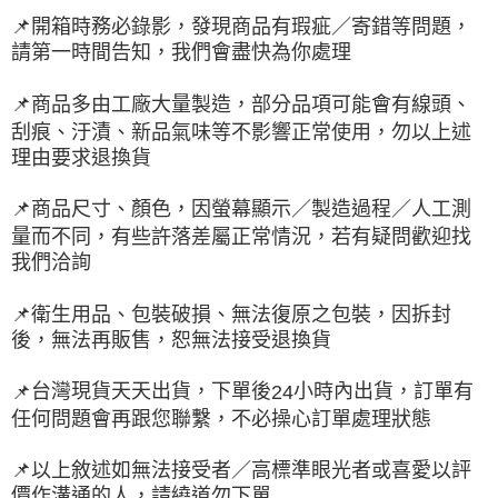
📌
開箱時務必錄影，發現商品有瑕疵／寄錯等問題，
請第一時間告知，我們會盡快為你處理
📌
商品多由工廠大量製造，部分品項可能會有線頭、
刮痕、汙漬、新品氣味等不影響正常使用，勿以上述
理由要求退換貨
📌
商品尺寸、顏色，因螢幕顯示／製造過程／人工測
量而不同，有些許落差屬正常情況，若有疑問歡迎找
我們洽詢
📌
衛生用品、包裝破損、無法復原之包裝，因拆封
後，無法再販售，恕無法接受退換貨
台灣現貨天天出貨，下單後
小時內出貨，訂單有
📌
24
任何問題會再跟您聯繫，不必操心訂單處理狀態
📌
以上敘述如無法接受者／高標準眼光者或喜愛以評
價作溝通的人，請繞道勿下單