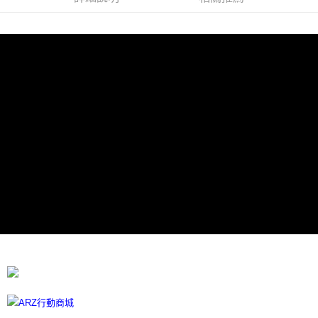
7-11取貨付款
每筆NT$60，滿NT$599(含以上)免運費
宅配
每筆NT$100
離島宅配
每筆NT$300