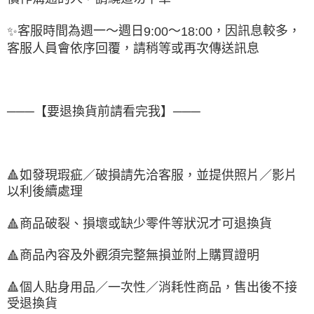
客服時間為週一～週日
～
，因訊息較多，
✨
9:00
18:00
客服人員會依序回覆，請稍等或再次傳送訊息
───【要退換貨前請看完我】───
🔺
如發現瑕疵／破損請先洽客服，並提供照片／影片
以利後續處理
商品破裂、損壞或缺少零件等狀況才可退換貨
🔺
商品內容及外觀須完整無損並附上購買證明
🔺
🔺
個人貼身用品／一次性／消耗性商品，售出後不接
受退換貨