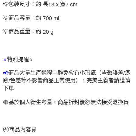
包裝尺寸：約 長
寬
💡
13 x
7 cm
商品容量：約
💡
700 ml
商品重量：約
💡
20 g
特別提醒
⭐
⭐
商品大量生產過程中難免會有小瑕疵（些微誤差
痕
📢
/
跡
色差等不影響商品正常使用），完美主義者請謹慎
/
下單
🔴基於個人衛生考量，商品拆封後恕無法接受退換貨
📦
商品內容
🛒