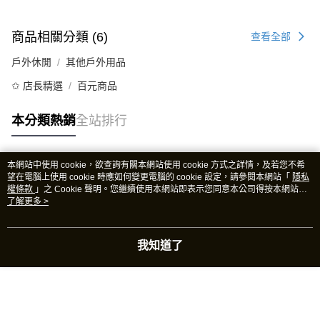
商品相關分類 (6)
查看全部
戶外休閒
其他戶外用品
✩ 店長精選
百元商品
本分類熱銷
全站排行
本網站中使用 cookie，欲查詢有關本網站使用 cookie 方式之詳情，及若您不希
熱門標籤
望在電腦上使用 cookie 時應如何變更電腦的 cookie 設定，請參閱本網站「
隱私
權條款
」之 Cookie 聲明。您繼續使用本網站即表示您同意本公司得按本網站使
用條款之 Cookie 聲明使用 cookie。
了解更多 >
我知道了