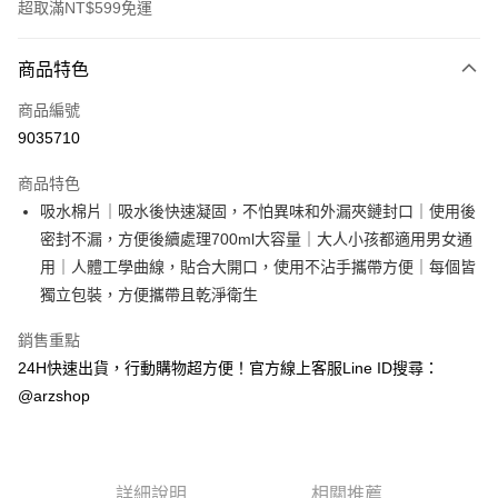
超取滿NT$599免運
付款方式
商品特色
信用卡一次付款
商品編號
超商取貨付款
9035710
LINE Pay
商品特色
Apple Pay
吸水棉片｜吸水後快速凝固，不怕異味和外漏夾鏈封口｜使用後
密封不漏，方便後續處理700ml大容量｜大人小孩都適用男女通
街口支付
用｜人體工學曲線，貼合大開口，使用不沾手攜帶方便｜每個皆
Google Pay
獨立包裝，方便攜帶且乾淨衛生
全盈+PAY
銷售重點
24H快速出貨，行動購物超方便！官方線上客服Line ID搜尋：
ATM付款
@arzshop
運送方式
全家取貨付款
每筆NT$60，滿NT$599(含以上)免運費
詳細說明
相關推薦