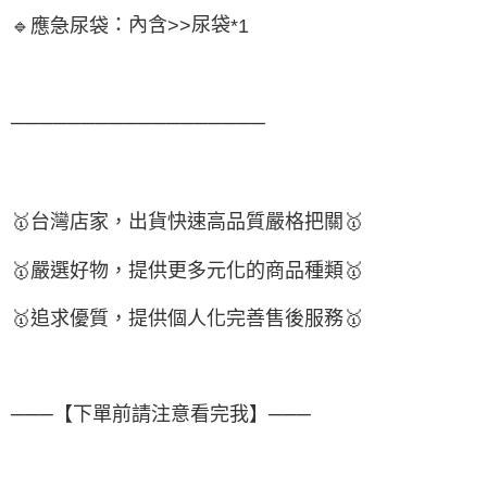
：內含
尿袋
🔹
應急尿袋
>>
*1
──────────────────
🥇
台灣店家，出貨快速高品質嚴格把關
🥇
🥇
嚴選好物
，提供更多元化的商品種類
🥇
🥇
追求優質，
提供個人化完
善售後服務
🥇
───【下單前請注意看完我】───