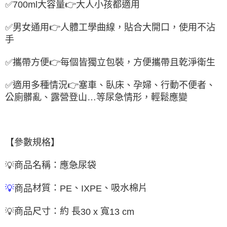
✅700ml
大容量
👉
大人小孩都適用
✅
男女通用
👉
人體工學曲線，
貼合大開口，使用不沾
手
✅
攜帶方便
👉
每個皆獨立包裝，方便攜帶且乾淨衛生
✅
適用多種情況
👉
塞車、臥床、孕婦、行動不便者、
公廁髒亂、露營登山
…
等尿急情形，輕鬆應變
【參數規格】
商品名稱：應急尿袋
💡
材質：
、
、吸水棉片
商品
💡
PE
IXPE
商品尺寸：約 長
寬
💡
30 x
13 cm