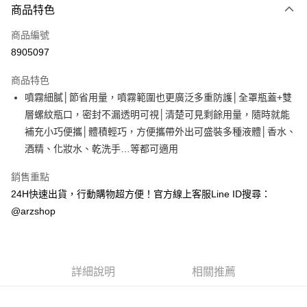
商品特色
信用卡一次付款
商品編號
超商取貨付款
8905097
LINE Pay
商品特色
Apple Pay
噴霧細膩│節省用量，噴霧範圍也更廣泛多重防護│全罩瓶蓋+雙
層螺紋瓶口，密封不漏透明可視│清楚可見剩餘用量，隨時就能
街口支付
補充小巧便攜│體積輕巧，方便攜帶外出可盛裝多種液體│香水、
Google Pay
酒精、化妝水、乾洗手…等都可適用
全盈+PAY
銷售重點
24H快速出貨，行動購物超方便！官方線上客服Line ID搜尋：
ATM付款
@arzshop
運送方式
全家取貨付款
每筆NT$60，滿NT$599(含以上)免運費
詳細說明
相關推薦
7-11取貨付款