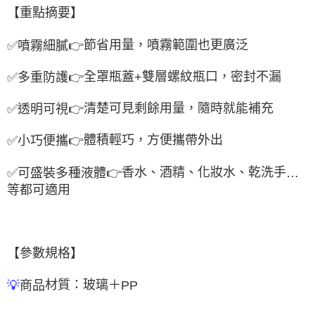
【重點摘要】
節省用量，噴霧範圍也更廣泛
✅
噴霧細膩
👉
全罩瓶蓋
雙層螺紋瓶口，密封不漏
✅
多重防護
👉
+
清楚可見剩餘用量，隨時就能補充
✅
透明可視
👉
體積輕巧，方便攜帶外出
✅
小巧便攜
👉
香水、酒精、化妝水、乾洗手
✅
可盛裝多種液體
👉
…
等都可適用
【參數規格】
材質：玻璃＋
商品
💡
PP