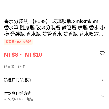
香水分裝瓶 【E089】 玻璃噴瓶 2ml/3ml/5ml
香水筆 隨身瓶 玻璃分裝瓶 試管瓶 噴瓶 香水 小
樣 分裝瓶 香水瓶 試管香水 試香瓶 香水噴霧瓶
玻璃噴霧瓶 噴霧瓶 精油瓶 分裝噴瓶 酒精噴霧
超取滿NT$599免運
瓶 旅行用品
NT$8 ~ NT$10
已賣出：97件
請選擇商品選項
付款與運送方式
超取滿NT$599免運
付款方式