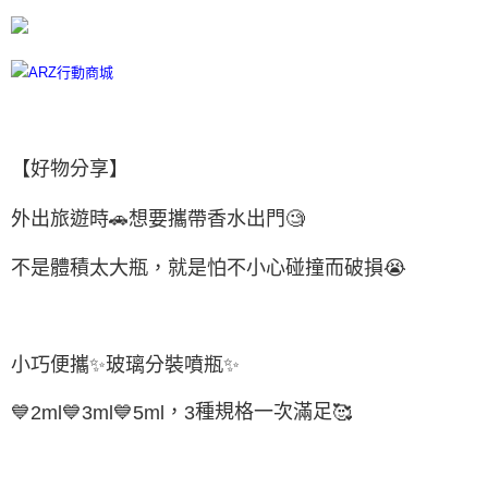
每筆NT$60，滿NT$599(含以上)免運費
宅配
每筆NT$100
離島宅配
每筆NT$300
【好物分享】
外出旅遊時
🚗
想要攜帶香水出門
🧐
不是體積太大瓶，就是怕不小心碰撞而破損
😭
小巧便攜
✨
玻璃分裝噴瓶
✨
，
種規格一次滿足
💙
2ml
💙
3ml
💙
5ml
🥰
3