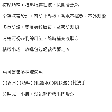
按壓順暢，按壓噴霧細膩，範圍廣泛
💁
全罩瓶蓋設計，可防止誤按，香水不揮發、不外漏
🤗
多重防護，雙層螺紋壓泵，緊密防漏
🙌
清楚可視
👀
剩餘用量，隨時補充液體
💧
精緻小巧，放進包包輕鬆帶著走
🚶
🌬
可盛裝多種液體
🌬
乾洗手
⭕
香水
⭕
酒精
⭕
化妝水
⭕
防蚊液
⭕
分裝成一小瓶，就能輕鬆帶出門啦
🥳