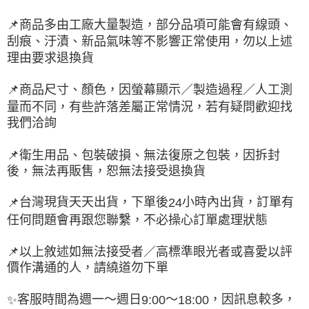
📌
商品多由工廠大量製造，部分品項可能會有線頭、
刮痕、汙漬、新品氣味等不影響正常使用，勿以上述
理由要求退換貨
📌
商品尺寸、顏色，因螢幕顯示／製造過程／人工測
量而不同，有些許落差屬正常情況，若有疑問歡迎找
我們洽詢
📌
衛生用品、包裝破損、無法復原之包裝，因拆封
後，無法再販售，恕無法接受退換貨
台灣現貨天天出貨，下單後
小時內出貨，訂單有
📌
24
任何問題會再跟您聯繫，不必操心訂單處理狀態
📌
以上敘述如無法接受者／高標準眼光者或喜愛以評
價作溝通的人，請繞道勿下單
客服時間為週一～週日
～
，因訊息較多，
✨
9:00
18:00