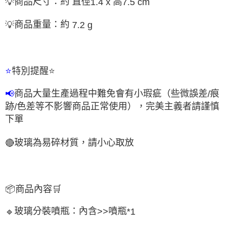
商品尺寸：約 直徑
高
💡
1.4 x
7.5 cm
商品重量：約
💡
7.2 g
特別提醒
⭐
⭐
商品大量生產過程中難免會有小瑕疵（些微誤差
痕
📢
/
跡
色差等不影響商品正常使用），完美主義者請謹慎
/
下單
玻璃為易碎材質，請小心取放
🔴
📦
商品內容
🛒
玻璃分裝噴瓶：內含
噴瓶
🔹
>>
*1