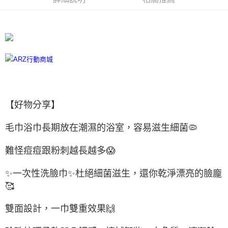
每筆NT$60，滿NT$599(含以上)免運費
宅配
每筆NT$100
離島宅配
每筆NT$300
【好物分享】
毛巾浴巾長期放在潮濕的浴室，容易滋生細菌🦠
難怪痘痘跟粉刺越長越多😱
✨一次性洗臉巾✨杜絕細菌滋生，還你乾淨漂亮的臉龐
🥰
雙面設計，一巾雙重效果🙌