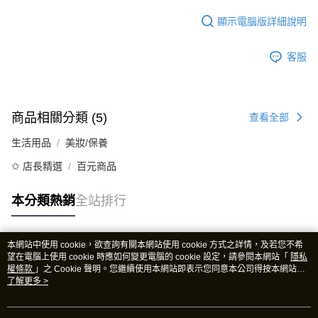
顯示電腦版詳細說明
客服
商品相關分類 (5)
查看全部
生活用品
美妝/保養
✩ 店長精選
百元商品
本分類熱銷
全站排行
本網站中使用 cookie，欲查詢有關本網站使用 cookie 方式之詳情，及若您不希
熱門標籤
望在電腦上使用 cookie 時應如何變更電腦的 cookie 設定，請參閱本網站「
隱私
權條款
」之 Cookie 聲明。您繼續使用本網站即表示您同意本公司得按本網站使
用條款之 Cookie 聲明使用 cookie。
了解更多 >