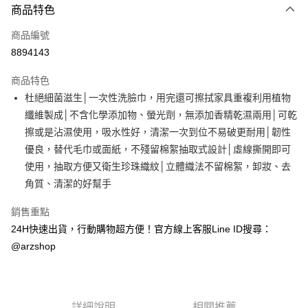
商品特色
信用卡一次付款
商品編號
超商取貨付款
8894143
LINE Pay
商品特色
Apple Pay
杜絕細菌滋生│一次性洗臉巾，用完還可擦拭家具重複利用植物
纖維製成│不含化學添加物、螢光劑，無添加香精乾濕兩用│可乾
街口支付
擦或是沾濕使用，吸水性好，清潔一次到位不易破更耐用│韌性
Google Pay
優良，替代毛巾或面紙，不殘留棉絮抽取式設計│虛線撕開即可
使用，抽取方便又衛生珍珠織紋│立體織法不留棉絮，卸妝、去
全盈+PAY
角質、清潔的好幫手
ATM付款
銷售重點
24H快速出貨，行動購物超方便！官方線上客服Line ID搜尋：
運送方式
@arzshop
全家取貨付款
每筆NT$60，滿NT$599(含以上)免運費
7-11取貨付款
詳細說明
相關推薦