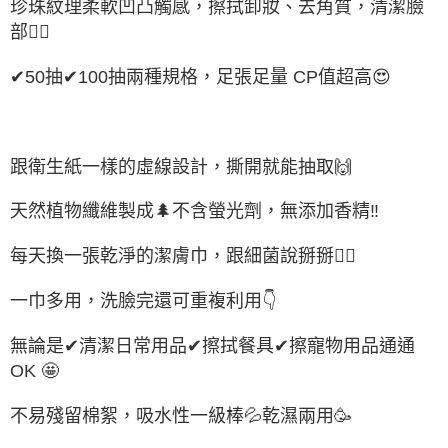
珍珠紋理柔軟凹凸觸感，擦拭卸妝、去角質，清潔臉
部🙆‍♀️
✔50抽✔100抽兩種規格，足張足量 CP值超高😍
跟衛生紙一樣的虛線設計，撕開就能抽取🙌
天然植物纖維製成🌲不含螢光劑，無添加香精‼
每天換一張乾淨的潔膚巾，跟細菌說掰掰🙅‍♀️
一巾多用，洗臉完還可重複利用👇
無論是✔清潔日常用品✔擦拭餐具✔擦寵物用品通通
OK 🤩
不易殘留棉絮，吸水性一級棒💦乾濕兩用🥳