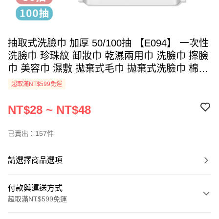
抽取式洗臉巾 加厚 50/100抽 【E094】 一次性
洗臉巾 珍珠紋 卸妝巾 乾濕兩用巾 洗臉巾 擦臉
巾 美容巾 濕敷 拋棄式毛巾 拋棄式洗臉巾 棉柔
巾 清潔巾 美妝保養
超取滿NT$599免運
NT$28 ~ NT$48
已賣出：157件
請選擇商品選項
付款與運送方式
超取滿NT$599免運
付款方式