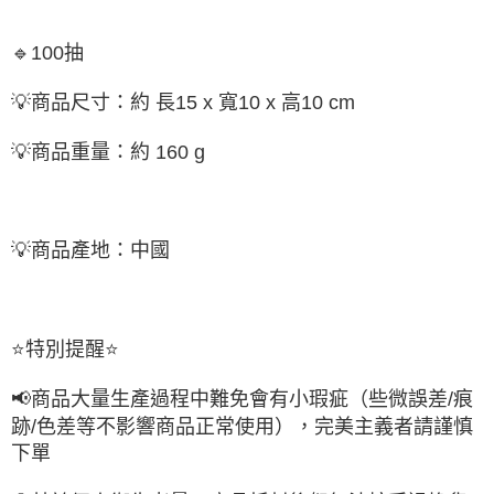
🔹100抽
💡商品尺寸：約 長15 x 寬10 x 高10 cm
💡商品重量：約 160 g
💡商品產地：中國
⭐特別提醒⭐
📢商品大量生產過程中難免會有小瑕疵（些微誤差/痕
跡/色差等不影響商品正常使用），完美主義者請謹慎
下單