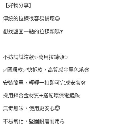
【好物分享】
傳統的拉鍊很容易損壞
😒
想找堅固一點的拉鍊頭嗎
❓
不妨試試這款
✨
萬用拉鍊頭
✨
✅
圓環款
✅
快拆款，高質感金屬色系
😎
安裝簡單，輕輕一扣即可完成安裝
🛠
採用鋅合金材質
➕
搭配環保電鍍
💁
無毒無味，使用更安心
😇
不易氧化，堅固耐磨耐用
💪