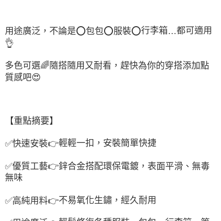
行李箱
都可適用
用途廣泛，不論是
⭕
包包
⭕
服裝
⭕
…
👌
多色可選
🌈
隨搭隨用又耐看，趕快為你的穿搭添加點
質感吧
😍
【重點摘要】
輕輕一扣，安裝簡單快捷
✅
快速安裝
👉
✅
優質工藝
👉
鋅合金搭配環保電鍍，表面平滑、無毒
無味
不易氧化生鏽，經久耐用
✅
高純用料
👉