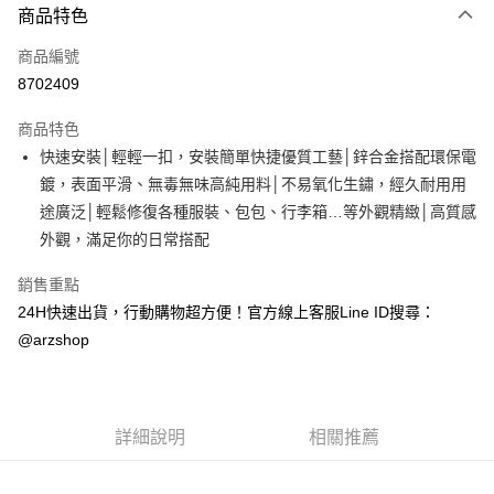
商品特色
信用卡一次付款
商品編號
超商取貨付款
8702409
LINE Pay
商品特色
Apple Pay
快速安裝│輕輕一扣，安裝簡單快捷優質工藝│鋅合金搭配環保電
鍍，表面平滑、無毒無味高純用料│不易氧化生鏽，經久耐用用
街口支付
途廣泛│輕鬆修復各種服裝、包包、行李箱…等外觀精緻│高質感
Google Pay
外觀，滿足你的日常搭配
全盈+PAY
銷售重點
24H快速出貨，行動購物超方便！官方線上客服Line ID搜尋：
ATM付款
@arzshop
運送方式
全家取貨付款
每筆NT$60，滿NT$599(含以上)免運費
詳細說明
相關推薦
7-11取貨付款