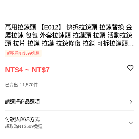
萬用拉鍊頭 【E012】 快拆拉鍊頭 拉鍊替換 金
屬拉鍊 包包 外套拉鍊頭 拉鏈頭 拉頭 活動拉鍊
頭 拉片 拉鏈 拉鏈 拉鍊修復 拉鎖 可拆拉鏈頭
拉繩 拉鍊扣 萬能拉鍊頭 生活用品
超取滿NT$599免運
NT$4 ~ NT$7
已賣出：1,570件
請選擇商品選項
付款與運送方式
超取滿NT$599免運
付款方式