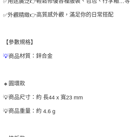
輕鬆修復各種服裝、包包、行李箱
等
✅
用途廣泛
👉
…
高質感外觀，滿足你的日常搭配
✅
外觀精緻
👉
【參數規格】
材質：鋅合金
商品
💡
圓環款
🔸
商品尺寸：約 長
寬
💡
44 x
23 mm
商品重量：約
💡
4.6 g