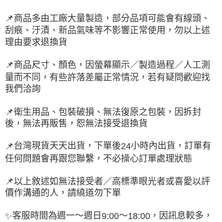
📌
商品多由工廠大量製造，部分品項可能會有線頭、
刮痕、汙漬、新品氣味等不影響正常使用，勿以上述
理由要求退換貨
📌
商品尺寸、顏色，因螢幕顯示／製造過程／人工測
量而不同，有些許落差屬正常情況，若有疑問歡迎找
我們洽詢
📌
衛生用品、包裝破損、無法復原之包裝，因拆封
後，無法再販售，恕無法接受退換貨
台灣現貨天天出貨，下單後
小時內出貨，訂單有
📌
24
任何問題會再跟您聯繫，不必操心訂單處理狀態
📌
以上敘述如無法接受者／高標準眼光者或喜愛以評
價作溝通的人，請繞道勿下單
客服時間為週一～週日
～
，因訊息較多，
✨
9:00
18:00