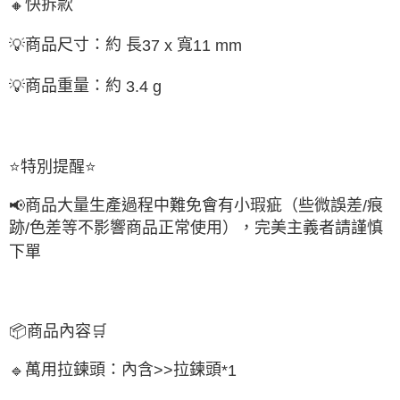
快拆款
🔸
商品尺寸：約 長
寬
💡
37 x
11 mm
商品重量：約
💡
3.4 g
⭐
特別提醒
⭐
商品大量生產過程中難免會有小瑕疵（些微誤差
痕
📢
/
跡
色差等不影響商品正常使用），完美主義者請謹慎
/
下單
📦
商品內容
🛒
萬用拉鍊頭：內含
拉鍊頭
🔹
>>
*1