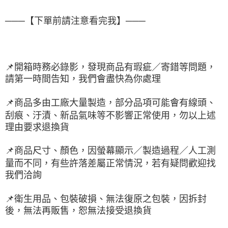
───【下單前請注意看完我】───
📌
開箱時務必錄影，發現商品有瑕疵／寄錯等問題，
請第一時間告知，我們會盡快為你處理
📌
商品多由工廠大量製造，部分品項可能會有線頭、
刮痕、汙漬、新品氣味等不影響正常使用，勿以上述
理由要求退換貨
📌
商品尺寸、顏色，因螢幕顯示／製造過程／人工測
量而不同，有些許落差屬正常情況，若有疑問歡迎找
我們洽詢
📌
衛生用品、包裝破損、無法復原之包裝，因拆封
後，無法再販售，恕無法接受退換貨