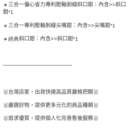
三合一偏心省力專利壓軸剝線斜口鉗：內含
斜口
🔸
>>
鉗
*1
三合一專利壓軸剝線尖嘴鉗：內含
尖嘴鉗
🔹
>>
*1
斜口鉗：內含
斜口鉗
🔸經典
>>
*1
──────────────────
🥇
台灣店家，出貨快速高品質嚴格把關
🥇
🥇
嚴選好物
，提供更多元化的商品種類
🥇
🥇
追求優質，
提供個人化完
善售後服務
🥇