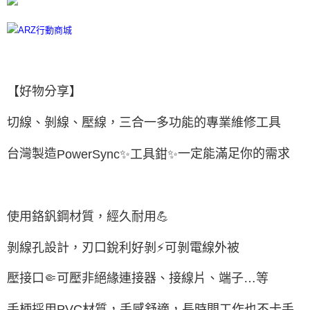
每筆NT$60，滿NT$599(含以上)免運費
宅配
每筆NT$100
離島宅配
【好物分享】
每筆NT$300
切線、剝線、壓線，三合一多功能的專業維修工具
台灣製造
一定能滿足你的需求
✨
工具鉗
✨
PowerSync
使用鉻釩鋼材質，經久耐用
💪
剝線孔設計，刃口銳利好剝
⚡
可剝電線外被
壓接口
🤏
可壓非絕緣連接器、接線片、端子
…
等
手柄採用
PVC
材質，手感舒適，長時間工作也不卡手