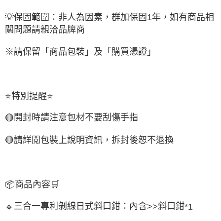
💡保固範圍：非人為因素，群加保固1年，如有商品相
關問題請親洽品牌商
※請保留「商品包裝」及「購買憑證」
⭐
特別提醒
⭐
開封時請注意包材不要刮傷手指
🔴
🔴
請詳閱包裝上說明資訊，拆封後恕不退換
📦
商品內容
🛒
三合一專利剝線日式斜口鉗：內含
斜口鉗
🔹
>>
*1