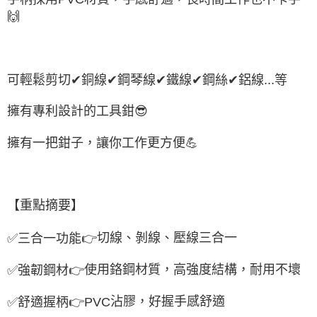
🙌
可輕鬆剪切
✔
銅線
✔
鋼琴線
✔
鐵線
✔
鋼絲
✔
鋁線
...
等
擁有專利設計的工具鉗
😎
擁有一把鉗子，讓你工作更方便
💪
【重點摘要】
切線、剝線、壓線三合一
✅
三合一功能
👉
使用鉻鋼材質，高強度結構，耐用不壞
✅
強韌鋼材
👉
沾膠，好握手感舒適
✅
舒適握柄
👉
PVC