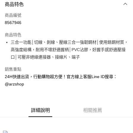
商品特色
信用卡一次付款
商品編號
超商取貨付款
8567946
LINE Pay
商品特色
Apple Pay
三合一功能│切線、剝線、壓線三合一強韌鋼材│使用鉻鋼材質，
高強度結構，耐用不壞舒適握柄│PVC沾膠，好握手感舒適壓接
街口支付
口│可壓非絕緣連接器、接線片、端子
Google Pay
銷售重點
全盈+PAY
24H快速出貨，行動購物超方便！官方線上客服Line ID搜尋：
@arzshop
ATM付款
運送方式
全家取貨付款
詳細說明
相關推薦
每筆NT$60，滿NT$599(含以上)免運費
7-11取貨付款