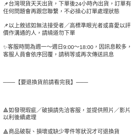
台灣現貨天天出貨，下單後
小時內出貨，訂單有
📌
24
任何問題會再跟您聯繫，不必操心訂單處理狀態
📌
以上敘述如無法接受者／高標準眼光者或喜愛以評
價作溝通的人，請繞道勿下單
客服時間為週一～週日
～
，因訊息較多，
✨
9:00
18:00
客服人員會依序回覆，請稍等或再次傳送訊息
───【要退換貨前請看完我】───
🔺
如發現瑕疵／破損請先洽客服，並提供照片／影片
以利後續處理
商品破裂、損壞或缺少零件等狀況才可退換貨
🔺