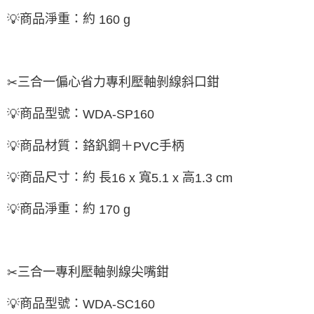
商品淨重：約
💡
160 g
三合一偏心省力專利壓軸剝線斜口鉗
✂
商品型號：
💡
WDA-SP160
商品材質：鉻釩鋼＋
手柄
💡
PVC
商品尺寸：約 長
寬
高
💡
16 x
5.1 x
1.3 cm
商品淨重：約
💡
170 g
三合一專利壓軸剝線尖嘴鉗
✂
商品型號：
💡
WDA-SC160