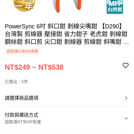
PowerSync 6吋 斜口鉗 剝線尖嘴鉗 【D290】
台灣製 剪線器 壓接鉗 省力鉗子 老虎鉗 剝線鉗
鋼絲鉗 斜口剪 尖口鉗 剝線器 剪線鉗 斜嘴鉗 脫
線鉗 壓線鉗 工具鉗 生活用品 五金工具
超取滿NT$599免運
NT$249 ~ NT$538
已賣出：5件
請選擇商品選項
付款與運送方式
超取滿NT$599免運
付款方式