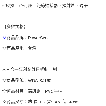
✅
壓接口
👉
可壓非絕緣連接器、接線片、端子
【參數規格】
商品品牌：
💡
PowerSync
商品產地：台灣
💡
三合一專利剝線日式斜口鉗
✂
商品型號：
💡
WDA-SJ160
商品材質：鉻釩鋼＋
手柄
💡
PVC
商品尺寸：約 長
寬
高
💡
16 x
5.4 x
1.4 cm