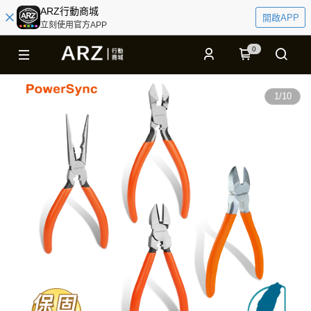
ARZ行動商城
開啟APP
立刻使用官方APP
0
1
/
10