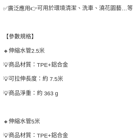
可用於環境清潔、洗車、澆花園藝
等
✅
廣泛應用
👉
…
【參數規格】
伸縮水管
米
🔸
2.5
商品材質：
鋁合金
💡
TPE+
可拉伸長度：約
米
💡
7.5
商品淨重：約
💡
363 g
伸縮水管
米
🔸
5
商品材質：
鋁合金
💡
TPE+