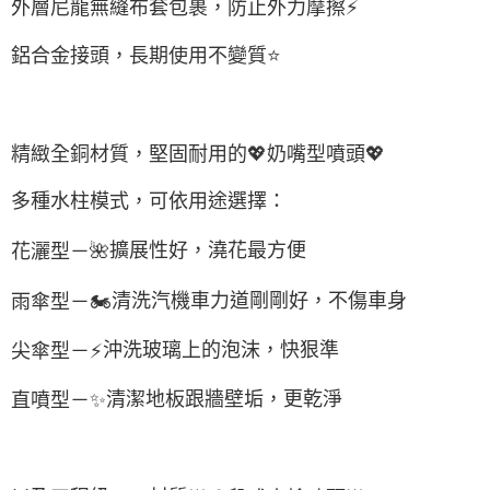
外層尼龍無縫布套包裹，防止外力摩擦
⚡
鋁合金接頭，長期使用不變質
⭐
精緻全銅材質，堅固耐用的
💖
奶嘴型噴頭
💖
多種水柱模式，可依用途選擇：
擴展性好，澆花最方便
花灑型－
🌺
清洗汽機車力道剛剛好，不傷車身
雨傘型－
🏍
沖洗玻璃上的泡沫，快狠準
尖傘型－
⚡
清潔地板跟牆壁垢，更乾淨
直噴型－
✨