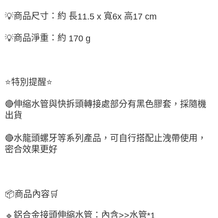
商品尺寸：約 長
寬
高
💡
11.5 x
6x
17 cm
商品淨重：約
💡
170 g
⭐
特別提醒
⭐
🔴
伸縮水管與快拆頭轉接處部分有黑色膠套，採隨機
出貨
🔴
水龍頭螺牙等系列產品，可自行搭配止洩帶使用，
密合效果更好
📦
商品內容
🛒
鋁合金接頭伸縮水管：內含
水管
🔹
>>
*1