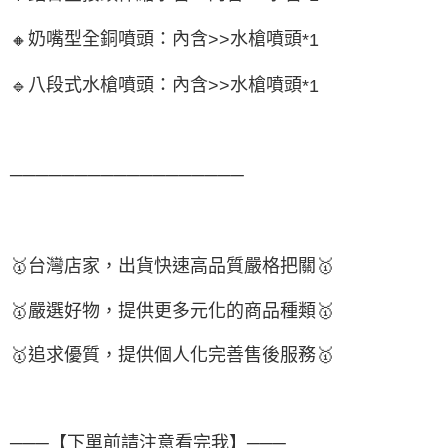
奶嘴型全銅噴頭：內含
水槍噴頭
🔸
>>
*1
八段式水槍噴頭：內含
水槍噴頭
🔹
>>
*1
──────────────────
🥇
台灣店家，出貨快速高品質嚴格把關
🥇
🥇
嚴選好物，提供更多元化的商品種類
🥇
🥇
追求優質，提供個人化完善售後服務
🥇
───【下單前請注意看完我】───