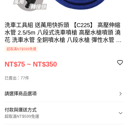
洗車工具組 送萬用快拆頭 【C225】 高壓伸縮
水管 2.5/5m 八段式洗車噴槍 高壓水槍噴頭 澆
花 洗車水管 全銅噴水槍 八段水槍 彈性水管 生
活用品 五金工具
超取滿NT$599免運
NT$75 ~ NT$350
已賣出：77件
請選擇商品選項
付款與運送方式
超取滿NT$599免運
付款方式