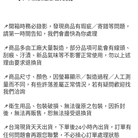
📌
開箱時務必錄影，發現商品有瑕疵／寄錯等問題，
請第一時間告知，我們會盡快為你處理
📌
商品多由工廠大量製造，部分品項可能會有線頭、
刮痕、汙漬、新品氣味等不影響正常使用，勿以上述
理由要求退換貨
📌
商品尺寸、顏色，因螢幕顯示／製造過程／人工測
量而不同，有些許落差屬正常情況，若有疑問歡迎找
我們洽詢
📌
衛生用品、包裝破損、無法復原之包裝，因拆封
後，無法再販售，恕無法接受退換貨
台灣現貨天天出貨，下單後
小時內出貨，訂單有
📌
24
任何問題會再跟您聯繫，不必操心訂單處理狀態