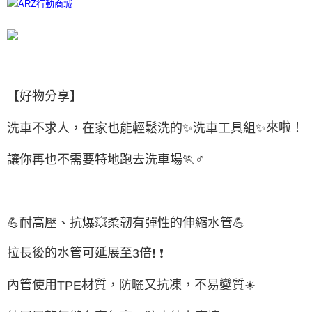
【好物分享】
來啦！
洗車不求人，在家也能輕鬆洗的
✨
洗車工具組
✨
♂
讓你再也不需要特地跑去洗車場
🏃
💪
耐高壓、抗爆
💥
柔韌有彈性的伸縮水管
💪
拉長後的水管可延展至
倍
❗
❗
3
內管使用
材質，防曬又抗凍，不易變質
☀
TPE