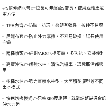
拉長可伸縮至
倍長，使用距離更遠
✅
3
倍伸縮水管
👉
3
更方便
防曬、抗凍，柔韌有彈性，拉伸不易壞
✅
TPE
內管
👉
✅
尼龍布套
👉
防止外力摩擦，不容易破損，延長使用
壽命
純銅
水槍噴頭，多功能、安裝便利
✅
兩種噴頭
👉
/ABS
✅
高壓沖洗
👉
超強水柱，清洗汽機車、環境髒污都適
用
✅
多種水柱
👉
強力直噴水柱型、大面積花灑型等不同
出水模式
只需
度旋轉，就能調整最適合的
✅
快速切換模式
👉
360
沖水力道