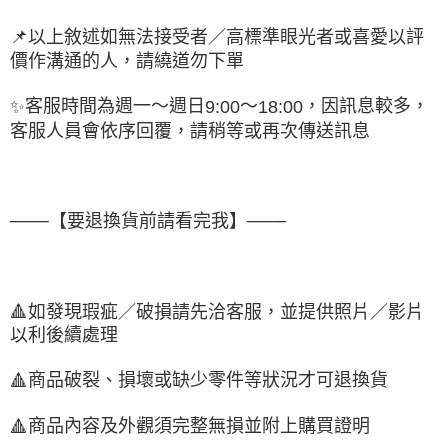
📌
以上敘述如無法接受者／高標準眼光者或喜愛以評
價作溝通的人，請繞道勿下單
客服時間為週一～週日
～
，因訊息較多，
✨
9:00
18:00
客服人員會依序回覆，請稍等或再次傳送訊息
───【要退換貨前請看完我】───
🔺
如發現瑕疵／破損請先洽客服，並提供照片／影片
以利後續處理
商品破裂、損壞或缺少零件等狀況才可退換貨
🔺
商品內容及外觀須完整無損並附上購買證明
🔺