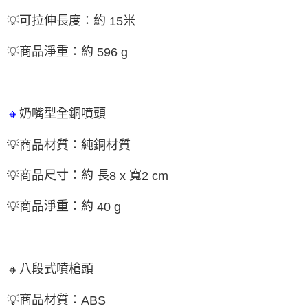
可拉伸長度：約
米
💡
15
商品淨重：約
💡
596 g
奶嘴型全銅噴頭
🔸
💡
商品材質：純銅
材質
商品尺寸：約 長
寬
💡
8 x
2 cm
商品淨重：約
💡
40 g
八段式噴槍頭
🔸
商品材質：
💡
ABS