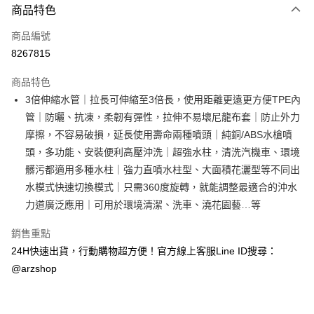
商品特色
信用卡一次付款
商品編號
超商取貨付款
8267815
LINE Pay
商品特色
Apple Pay
3倍伸縮水管｜拉長可伸縮至3倍長，使用距離更遠更方便TPE內
管｜防曬、抗凍，柔韌有彈性，拉伸不易壞尼龍布套｜防止外力
街口支付
摩擦，不容易破損，延長使用壽命兩種噴頭｜純銅/ABS水槍噴
Google Pay
頭，多功能、安裝便利高壓沖洗｜超強水柱，清洗汽機車、環境
髒污都適用多種水柱｜強力直噴水柱型、大面積花灑型等不同出
全盈+PAY
水模式快速切換模式｜只需360度旋轉，就能調整最適合的沖水
ATM付款
力道廣泛應用｜可用於環境清潔、洗車、澆花園藝…等
銷售重點
運送方式
24H快速出貨，行動購物超方便！官方線上客服Line ID搜尋：
全家取貨付款
@arzshop
每筆NT$60，滿NT$599(含以上)免運費
7-11取貨付款