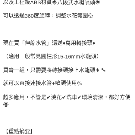
以及工程級
材質
🌟
八段式水槍噴頭
🌟
ABS
可以透過
度旋轉，調整水花範圍
💦
360
現在買「伸縮水管」還送
♦
萬用轉接頭
♦
（適用一般常見圓柱形
水龍頭）
15-16mm
買齊一組，只需要將轉接頭接上水龍頭
👩
🔧
就可以直接連接水管
噴頭使用
💦
+
超多應用，不管是
✔
澆花
✔
洗車
✔
環境清潔，都好方便
🤩
【重點摘要】