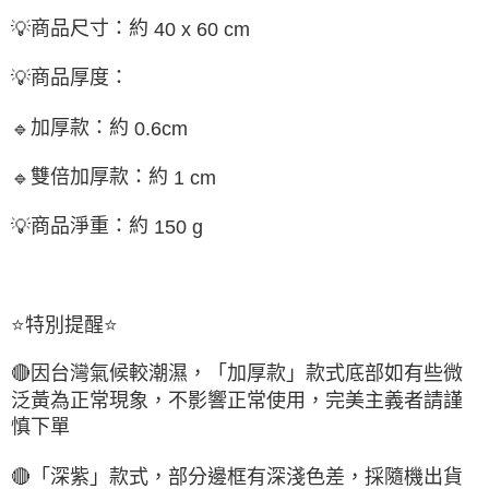
商品尺寸：約
💡
40 x 60 cm
商品厚度：
💡
加厚款：約
🔹
0.6cm
雙倍加厚款：約
🔹
1 cm
商品淨重：約
💡
150 g
⭐
特別提醒
⭐
🔴
因台灣氣候較潮濕，「加厚款」款式底部如有些微
泛黃為正常現象，不影響正常使用，完美主義者請謹
慎下單
🔴
「深紫」款式，部分邊框有深淺色差，採隨機出貨