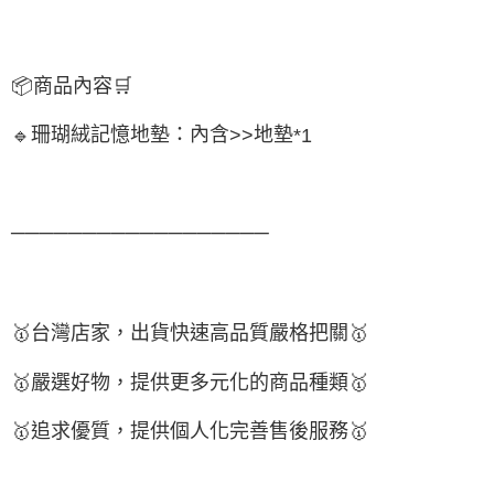
📦
商品內容
🛒
珊瑚絨記憶地墊：內含
地墊
🔹
>>
*1
──────────────────
🥇
台灣店家，出貨快速高品質嚴格把關
🥇
🥇
嚴選好物
，提供更多元化的商品種類
🥇
🥇
追求優質，
提供個人化完
善售後服務
🥇