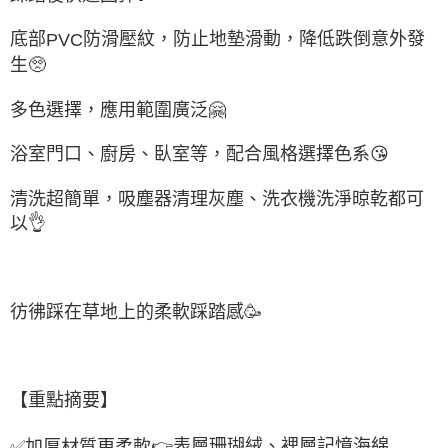
底部
防滑壓紋，防止地墊滑動，降低跌倒意外發
PVC
生
🥺
多色選擇，應用範圍廣泛
🤗
浴室門口、廚房、臥室等，配合風格選擇色系
😘
清洗超簡單，吸塵器清理灰塵、洗衣機洗淨晾乾都可
以
👌
彷彿踩在草地上的柔軟踩踏感
🥳
【重點摘要】
表層珊瑚絨、裡層記憶海綿
✅
加厚材質更柔軟
👉