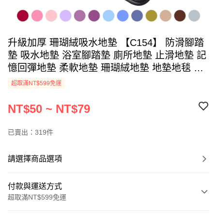
升級加厚 珊瑚絨吸水地墊 【C154】 防滑腳踏
墊 吸水地墊 浴室腳踏墊 廁所地墊 止滑地墊 記
憶回彈地墊 柔軟地墊 珊瑚絨地墊 地墊地毯 腳
踏墊 踏巾 踏墊 衛浴用品
超取滿NT$599免運
NT$50 ~ NT$79
已賣出：319件
請選擇商品選項
付款與運送方式
超取滿NT$599免運
付款方式