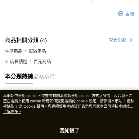
客服
商品相關分類 (4)
查看全部
生活用品
衛浴用品
✩ 店長精選
百元商品
本分類熱銷
全站排行
本網站中使用 cookie，欲查詢有關本網站使用 cookie 方式之詳情，及若您不希
熱門標籤
望在電腦上使用 cookie 時應如何變更電腦的 cookie 設定，請參閱本網站「
隱私
權條款
」之 Cookie 聲明。您繼續使用本網站即表示您同意本公司得按本網站使
用條款之 Cookie 聲明使用 cookie。
了解更多 >
我知道了