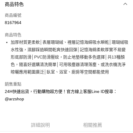
商品特色
信用卡一次付款
商品編號
超商取貨付款
8167964
LINE Pay
商品特色
Apple Pay
加厚材質更柔軟│表層珊瑚絨、裡層記憶海綿吸水瞬乾│珊瑚絨吸
水性強，濕腳踩過瞬間乾爽快速回彈│記憶海綿柔軟厚實不易變
街口支付
形底部防滑│PVC防滑壓紋，防止地墊移動多色選擇│共13種顏
Google Pay
色，隨喜好選購清洗簡單│可用吸塵器清理落塵、或洗衣機洗淨
晾曬應用範圍廣泛│臥室、浴室、廚房等空間都能使用
全盈+PAY
銷售重點
ATM付款
24H快速出貨，行動購物超方便！官方線上客服Line ID搜尋：
@arzshop
運送方式
全家取貨付款
每筆NT$60，滿NT$599(含以上)免運費
詳細說明
相關推薦
7-11取貨付款