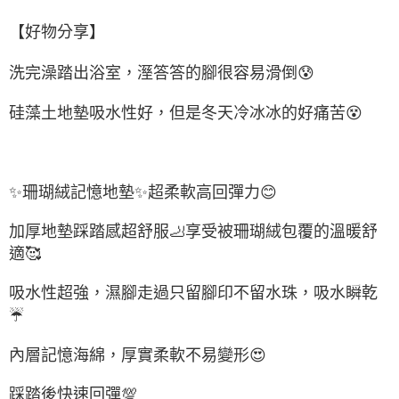
【好物分享】
洗完澡踏出浴室，溼答答的腳很容易滑倒
😰
硅藻土地墊吸水性好，但是冬天冷冰冰的好痛苦
😵
✨
珊瑚絨記憶地墊
✨
超柔軟高回彈力
😊
加厚地墊踩踏感超舒服
🦶
享受被珊瑚絨包覆的溫暖舒
適
🥰
吸水性超強，濕腳走過只留腳印不留水珠，吸水瞬乾
☔
內層記憶海綿，厚實柔軟不易變形
😍
踩踏後快速回彈
💯