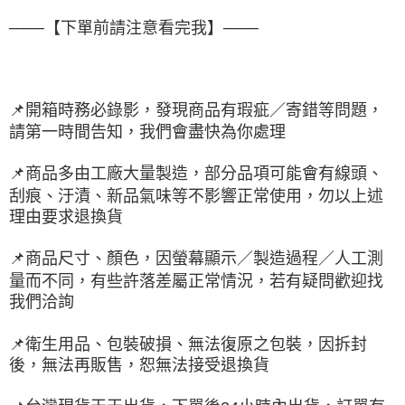
───【下單前請注意看完我】───
📌
開箱時務必錄影，發現商品有瑕疵／寄錯等問題，
請第一時間告知，我們會盡快為你處理
📌
商品多由工廠大量製造，部分品項可能會有線頭、
刮痕、汙漬、新品氣味等不影響正常使用，勿以上述
理由要求退換貨
📌
商品尺寸、顏色，因螢幕顯示／製造過程／人工測
量而不同，有些許落差屬正常情況，若有疑問歡迎找
我們洽詢
📌
衛生用品、包裝破損、無法復原之包裝，因拆封
後，無法再販售，恕無法接受退換貨