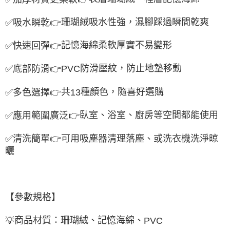
珊瑚絨吸水性強，濕腳踩過瞬間乾爽
✅
吸水瞬乾
👉
記憶海綿柔軟厚實不易變形
✅
快速回彈
👉
防滑壓紋，防止地墊移動
✅
底部防滑
👉
PVC
共
種顏色，隨喜好選購
✅
多色選擇
👉
13
臥室、浴室、廚房等空間都能使用
✅
應用範圍廣泛
👉
✅
清洗簡單
👉
可用吸塵器清理落塵、或洗衣機洗淨晾
曬
【參數規格】
商品材質：珊瑚絨、記憶海綿、
💡
PVC