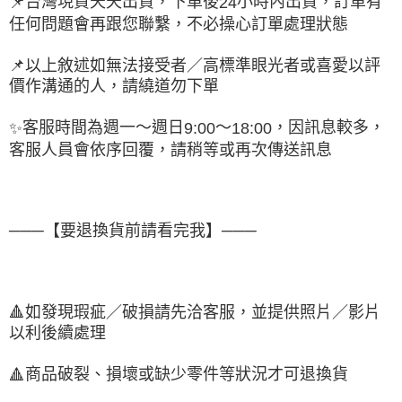
台灣現貨天天出貨，下單後
小時內出貨，訂單有
📌
24
任何問題會再跟您聯繫，不必操心訂單處理狀態
📌
以上敘述如無法接受者／高標準眼光者或喜愛以評
價作溝通的人，請繞道勿下單
客服時間為週一～週日
～
，因訊息較多，
✨
9:00
18:00
客服人員會依序回覆，請稍等或再次傳送訊息
───【要退換貨前請看完我】───
🔺
如發現瑕疵／破損請先洽客服，並提供照片／影片
以利後續處理
商品破裂、損壞或缺少零件等狀況才可退換貨
🔺