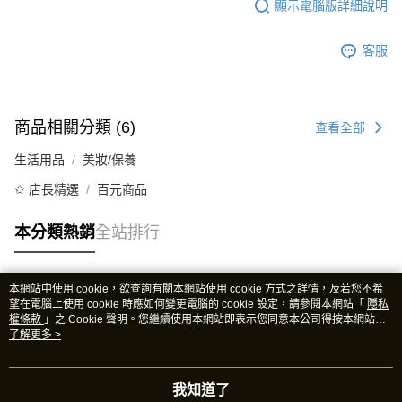
顯示電腦版詳細說明
客服
商品相關分類 (6)
查看全部
生活用品
美妝/保養
✩ 店長精選
百元商品
本分類熱銷
全站排行
本網站中使用 cookie，欲查詢有關本網站使用 cookie 方式之詳情，及若您不希
熱門標籤
望在電腦上使用 cookie 時應如何變更電腦的 cookie 設定，請參閱本網站「
隱私
權條款
」之 Cookie 聲明。您繼續使用本網站即表示您同意本公司得按本網站使
用條款之 Cookie 聲明使用 cookie。
了解更多 >
我知道了