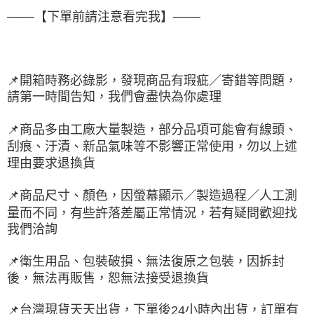
───【下單前請注意看完我】───
📌
開箱時務必錄影，發現商品有瑕疵／寄錯等問題，
請第一時間告知，我們會盡快為你處理
📌
商品多由工廠大量製造，部分品項可能會有線頭、
刮痕、汙漬、新品氣味等不影響正常使用，勿以上述
理由要求退換貨
📌
商品尺寸、顏色，因螢幕顯示／製造過程／人工測
量而不同，有些許落差屬正常情況，若有疑問歡迎找
我們洽詢
📌
衛生用品、包裝破損、無法復原之包裝，因拆封
後，無法再販售，恕無法接受退換貨
台灣現貨天天出貨，下單後
小時內出貨，訂單有
📌
24