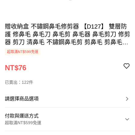
贈收納盒 不鏽鋼鼻毛修剪器 【D127】 雙層防
護 修鼻毛 鼻毛刀 鼻毛剪 鼻毛器 鼻毛剪刀 修剪
器 剪刀 清鼻毛 不鏽鋼鼻毛剪 剪鼻毛 剪鼻毛刀
個人清潔 清潔用品
超取滿NT$599免運
NT$76
已賣出：122件
請選擇商品選項
付款與運送方式
超取滿NT$599免運
付款方式