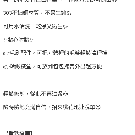
303
不鏽鋼材質，不易生鏽
💪
可用水清洗，乾淨又衛生
💦
✨
貼心附贈
✨
毛刷配件，可把刀體裡的毛髮輕鬆清理掉
👉
精緻鐵盒，可放到包包攜帶外出超方便
👉
輕鬆修剪，從此不再邋遢
😎
隨時隨地充滿自信，招來桃花迅速脫單
😍
【重點摘要】