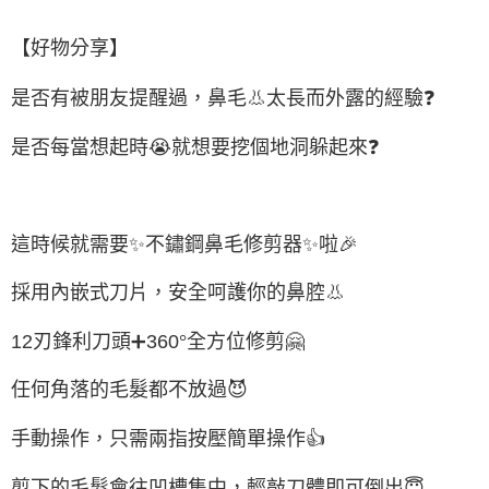
【好物分享】
是否有被朋友提醒過，鼻毛
👃
太長而外露的經驗
❓
是否每當想起時
😭
就想要挖個地洞躲起來
❓
這時候就需要
✨
不鏽鋼鼻毛修剪器
✨
啦
🎉
採用內嵌式刀片，安全呵護你的鼻腔
👃
12
刃鋒利刀頭
➕
360
°
全方位修
剪
🤗
任何角落的毛髮都不放過
😈
手動操作，只需兩指按壓簡單操作
👍
剪下的毛髮會往凹槽集中，輕敲刀體即可倒出
😇