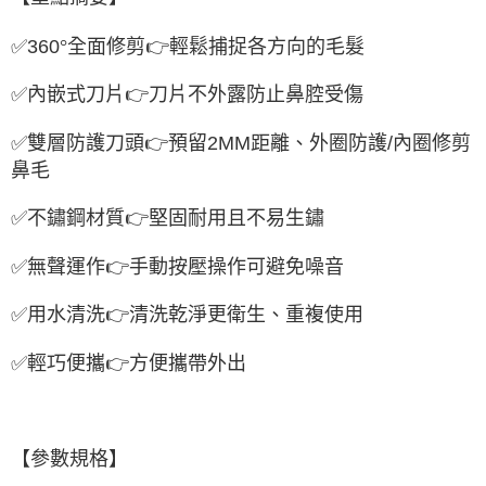
✅
360
°
全面修剪
👉
輕鬆捕捉各方向的毛髮
✅
內嵌式刀片
👉
刀片不外露防止鼻腔受傷
✅
雙層防護刀頭
👉
預留
2MM
距離、外圈防護
/
內圈修剪
鼻毛
✅
不鏽鋼材質
👉
堅固耐用且不易生鏽
✅
無聲運作
👉
手動按壓操作可避免噪音
✅
用水清洗
👉
清洗乾淨更衛生、重複使用
✅
輕巧便攜
👉
方便攜帶外出
【參數規格】