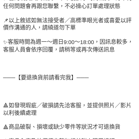
任何問題會再跟您聯繫，不必操心訂單處理狀態
📌
以上敘述如無法接受者／高標準眼光者或喜愛以評
價作溝通的人，請繞道勿下單
客服時間為週一～週日
～
，因訊息較多，
✨
9:00
18:00
客服人員會依序回覆，請稍等或再次傳送訊息
───【要退換貨前請看完我】───
🔺
如發現瑕疵／破損請先洽客服，並提供照片／影片
以利後續處理
商品破裂、損壞或缺少零件等狀況才可退換貨
🔺