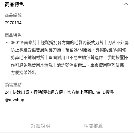
商品特色
信用卡一次付款
商品編號
超商取貨付款
7970134
LINE Pay
商品特色
Apple Pay
360°全面修剪｜輕鬆捕捉各方向的毛髮內嵌式刀片｜刀片不外露
防止鼻腔受傷雙層防護刀頭｜預留2MM距離、外圈防護/內圈修
街口支付
剪鼻毛不鏽鋼材質｜堅固耐用且不易生鏽無聲運作｜手動按壓操
Google Pay
作可避免噪音用水清洗｜清洗乾淨更衛生、重複使用輕巧便攜｜
方便攜帶外出
全盈+PAY
銷售重點
ATM付款
24H快速出貨，行動購物超方便！官方線上客服Line ID搜尋：
@arzshop
運送方式
全家取貨付款
每筆NT$60，滿NT$599(含以上)免運費
詳細說明
相關推薦
7-11取貨付款