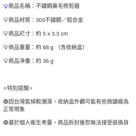
商品名稱：不鏽鋼鼻毛修剪器
💡
💡
商品材質：
303
不
鏽
鋼／鋁合金
💡
商品尺寸：約
5 x 3.3 cm
💡
商品重量：約
（含收納盒）
68 g
💡
商品淨重：約
36 g
⭐
特別提醒
⭐
🔴
因台灣氣候較潮濕，收納盒外觀可能有些微鏽痕為
正常現象
🔴
基於個人衛生考量，商品拆封後恕無法接受退換貨