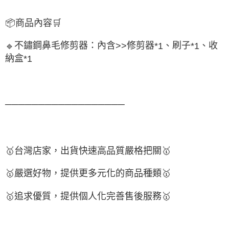
📦
商品內容
🛒
不鏽鋼鼻毛修剪器：內含
修剪器
、刷子
、收
🔹
>>
*1
*1
納盒
*1
──────────────────
🥇
台灣店家，出貨快速高品質嚴格把關
🥇
🥇
嚴選好物
，提供更多元化的商品種類
🥇
🥇
追求優質，
提供個人化完
善售後服務
🥇