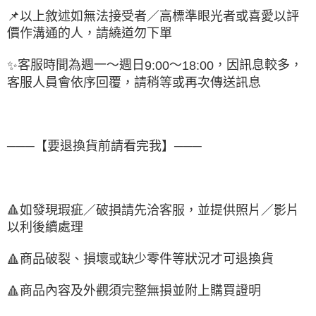
📌
以上敘述如無法接受者／高標準眼光者或喜愛以評
價作溝通的人，請繞道勿下單
客服時間為週一～週日
～
，因訊息較多，
✨
9:00
18:00
客服人員會依序回覆，請稍等或再次傳送訊息
───【要退換貨前請看完我】───
🔺
如發現瑕疵／破損請先洽客服，並提供照片／影片
以利後續處理
商品破裂、損壞或缺少零件等狀況才可退換貨
🔺
商品內容及外觀須完整無損並附上購買證明
🔺