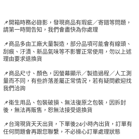
📌
開箱時務必錄影，發現商品有瑕疵／寄錯等問題，
請第一時間告知，我們會盡快為你處理
📌
商品多由工廠大量製造，部分品項可能會有線頭、
刮痕、汙漬、新品氣味等不影響正常使用，勿以上述
理由要求退換貨
📌
商品尺寸、顏色，因螢幕顯示／製造過程／人工測
量而不同，有些許落差屬正常情況，若有疑問歡迎找
我們洽詢
📌
衛生用品、包裝破損、無法復原之包裝，因拆封
後，無法再販售，恕無法接受退換貨
台灣現貨天天出貨，下單後
小時內出貨，訂單有
📌
24
任何問題會再跟您聯繫，不必操心訂單處理狀態