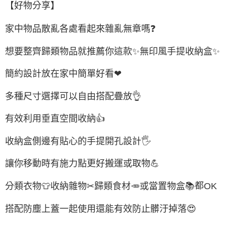
【好物分享】
家中物品散亂各處看起來雜亂無章嗎
❓
想要整齊歸類物品就推薦你這款
✨
無印風手提收納盒
✨
簡約設計放在家中簡單好看
❤
多種尺寸選擇可以自由搭配疊放
👌
有效利用垂直空間收納
👍
收納盒側邊有貼心的手提開孔設計
🖐
讓你移動時有施力點更好搬運或取物
💪
都
分類衣物
👕
收納雜物
✂
歸類食材
🥕
或當置物盒
📚
OK
搭配防塵上蓋一起使用還能有效防止髒汙掉落
😍