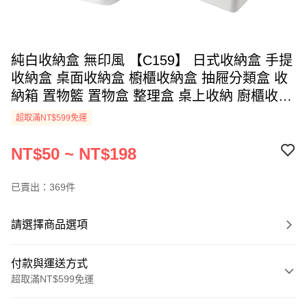
純白收納盒 無印風 【C159】 日式收納盒 手提
收納盒 桌面收納盒 櫥櫃收納盒 抽屜分類盒 收
納箱 置物籃 置物盒 整理盒 桌上收納 廚櫃收納
盒 儲物盒 收納籃 收納用品
超取滿NT$599免運
NT$50 ~ NT$198
已賣出：369件
請選擇商品選項
付款與運送方式
超取滿NT$599免運
付款方式