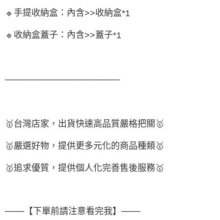
手提收納盒：內含
收納盒
🔹
>>
*1
收納盒蓋子：內含
蓋子
🔹
>>
*1
──────────────────
🥇
台灣店家，出貨快速高品質嚴格把關
🥇
🥇
嚴選好物
，提供更多元化的商品種類
🥇
🥇
追求優質，
提供個人化完
善售後服務
🥇
───【下單前請注意看完我】───