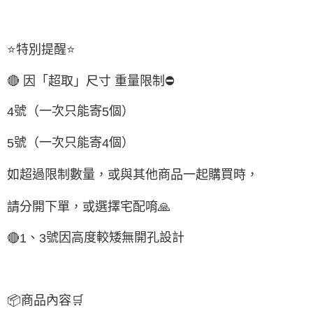
⭐
特別提醒
⭐
🔴
因「超取」尺寸 重量限制
⛔
號（一次只能寄
個）
4
5
號（一次只能寄
個）
5
4
如超過限制數量，或與其他商品一起購買時，
請分開下單，或選擇宅配唷
🙏
、
號因高度較矮
無開孔設計
🔴
1
3
📦
商品內容
🛒