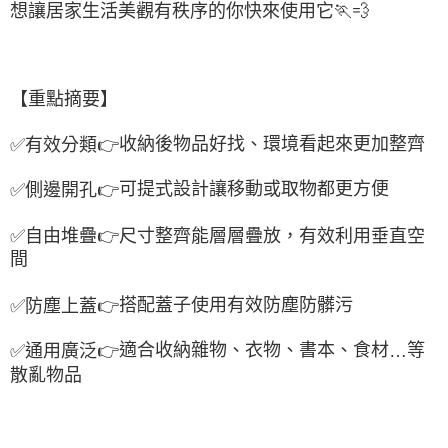
想讓居家生活美觀有秩序的你快來使用它
🏃💨
【重點摘要】
收納後物品好找、環境看起來更加整齊
✅
有效分類
👉
可提式設計讓移動或取物都更方便
✅
側邊開孔
👉
✅
自由堆疊
👉
尺寸整齊能層層疊放，有效利用垂直空
間
搭配蓋子使用有效防塵防髒污
✅
防塵上蓋
👉
適合收納雜物、衣物、書本、食材
等
✅
通用廣泛
👉
…
散亂物品