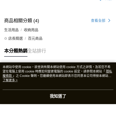
商品相關分類 (4)
查看全部
生活用品
收納用品
✩ 店長精選
百元商品
本分類熱銷
全站排行
本網站中使用 cookie，欲查詢有關本網站使用 cookie 方式之詳情，及若您不希
熱門標籤
望在電腦上使用 cookie 時應如何變更電腦的 cookie 設定，請參閱本網站「
隱私
權條款
」之 Cookie 聲明。您繼續使用本網站即表示您同意本公司得按本網站使
用條款之 Cookie 聲明使用 cookie。
了解更多 >
我知道了