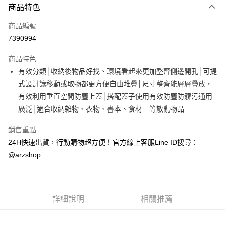
商品特色
信用卡一次付款
商品編號
超商取貨付款
7390994
LINE Pay
商品特色
Apple Pay
有效分類│收納後物品好找、環境看起來更加整齊側邊開孔│可提
式設計讓移動或取物都更方便自由堆疊│尺寸整齊能層層疊放，
街口支付
有效利用垂直空間防塵上蓋│搭配蓋子使用有效防塵防髒污通用
Google Pay
廣泛│適合收納雜物、衣物、書本、食材…等散亂物品
全盈+PAY
銷售重點
24H快速出貨，行動購物超方便！官方線上客服Line ID搜尋：
ATM付款
@arzshop
運送方式
全家取貨付款
每筆NT$60，滿NT$599(含以上)免運費
詳細說明
相關推薦
7-11取貨付款