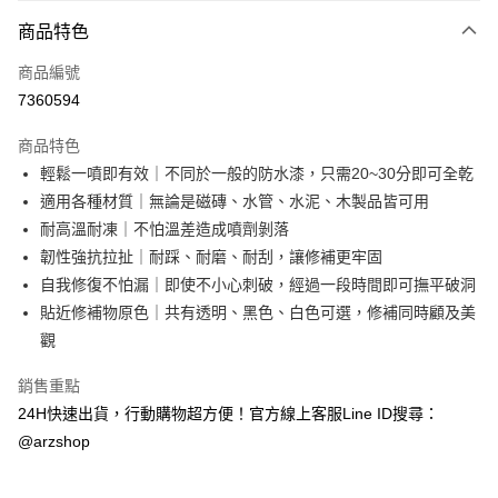
付款方式
商品特色
信用卡一次付款
商品編號
超商取貨付款
7360594
LINE Pay
商品特色
Apple Pay
輕鬆一噴即有效｜不同於一般的防水漆，只需20~30分即可全乾
適用各種材質｜無論是磁磚、水管、水泥、木製品皆可用
街口支付
耐高溫耐凍｜不怕溫差造成噴劑剝落
Google Pay
韌性強抗拉扯｜耐踩、耐磨、耐刮，讓修補更牢固
自我修復不怕漏｜即使不小心刺破，經過一段時間即可撫平破洞
全盈+PAY
貼近修補物原色｜共有透明、黑色、白色可選，修補同時顧及美
ATM付款
觀
銷售重點
運送方式
24H快速出貨，行動購物超方便！官方線上客服Line ID搜尋：
全家取貨付款
@arzshop
每筆NT$60，滿NT$599(含以上)免運費
7-11取貨付款