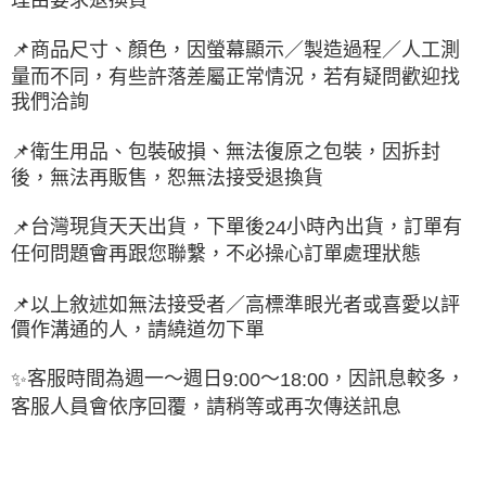
📌
商品尺寸、顏色，因螢幕顯示／製造過程／人工測
量而不同，有些許落差屬正常情況，若有疑問歡迎找
我們洽詢
📌
衛生用品、包裝破損、無法復原之包裝，因拆封
後，無法再販售，恕無法接受退換貨
台灣現貨天天出貨，下單後
小時內出貨，訂單有
📌
24
任何問題會再跟您聯繫，不必操心訂單處理狀態
📌
以上敘述如無法接受者／高標準眼光者或喜愛以評
價作溝通的人，請繞道勿下單
客服時間為週一～週日
～
，因訊息較多，
✨
9:00
18:00
客服人員會依序回覆，請稍等或再次傳送訊息