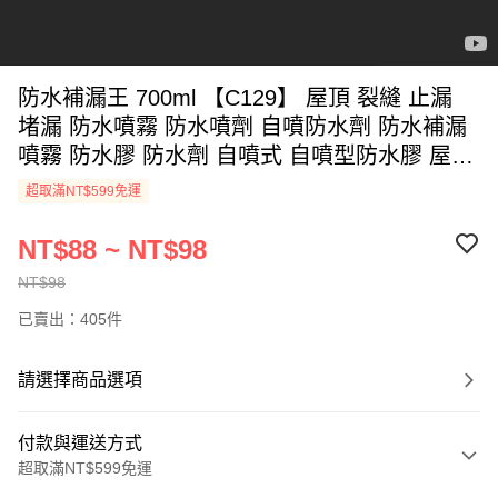
防水補漏王 700ml 【C129】 屋頂 裂縫 止漏
堵漏 防水噴霧 防水噴劑 自噴防水劑 防水補漏
噴霧 防水膠 防水劑 自噴式 自噴型防水膠 屋頂
防水膠 五金工具
超取滿NT$599免運
NT$88 ~ NT$98
NT$98
已賣出：405件
請選擇商品選項
付款與運送方式
超取滿NT$599免運