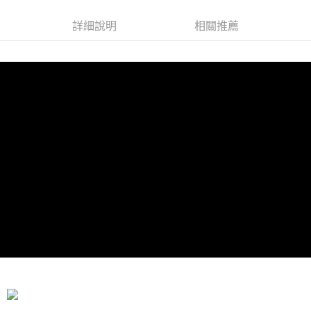
每筆NT$60，滿NT$599(含以上)免運費
詳細說明
相關推薦
宅配
每筆NT$100
離島宅配
每筆NT$300