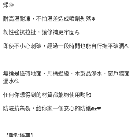
燥🌞
耐高溫耐凍，不怕溫差造成噴劑剝落❄
韌性強抗拉扯，讓修補更牢固💪
即使不小心刺破，經過一段時間也能自行撫平破洞⛏
無論是磁磚地面、馬桶邊緣、木製品滲水、窗戶牆面
漏水💦
任何你想得到的材質都能夠使用喲🥰
防曬抗龜裂，給你家一個安心的防護🏡❤
【重點摘要】