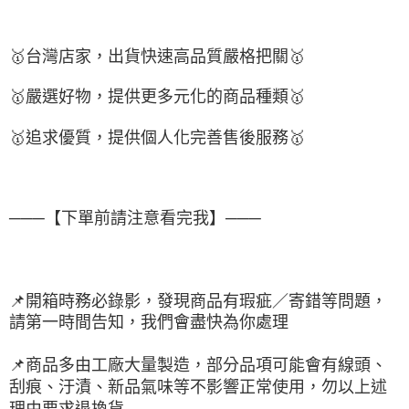
🥇
台灣店家，出貨快速高品質嚴格把關
🥇
🥇
嚴選好物
，提供更多元化的商品種類
🥇
🥇
追求優質，
提供個人化完
善售後服務
🥇
───【下單前請注意看完我】───
📌
開箱時務必錄影，發現商品有瑕疵／寄錯等問題，
請第一時間告知，我們會盡快為你處理
📌
商品多由工廠大量製造，部分品項可能會有線頭、
刮痕、汙漬、新品氣味等不影響正常使用，勿以上述
理由要求退換貨