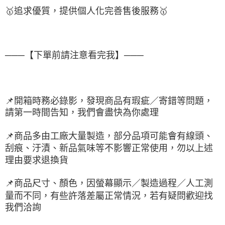
🥇
追求優質，
提供個人化完
善售後服務
🥇
───【下單前請注意看完我】───
📌
開箱時務必錄影，發現商品有瑕疵／寄錯等問題，
請第一時間告知，我們會盡快為你處理
📌
商品多由工廠大量製造，部分品項可能會有線頭、
刮痕、汙漬、新品氣味等不影響正常使用，勿以上述
理由要求退換貨
📌
商品尺寸、顏色，因螢幕顯示／製造過程／人工測
量而不同，有些許落差屬正常情況，若有疑問歡迎找
我們洽詢