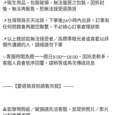
📌
衛生用品、包裝破損、無法復原之包裝，因拆封
後，無法再販售，恕無法接受退換貨
台灣現貨天天出貨，下單後
小時內出貨，訂單有
📌
24
任何問題會再跟您聯繫，不必操心訂單處理狀態
📌
以上敘述如無法接受者／高標準眼光者或喜愛以評
價作溝通的人，請繞道勿下單
客服時間為週一～週日
～
，因訊息較多，
✨
9:00
18:00
客服人員會依序回覆，請稍等或再次傳送訊息
───【要退換貨前請看完我】───
🔺
如發現瑕疵／破損請先洽客服，並提供照片／影片