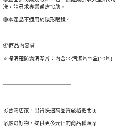
洗，請尋求專業醫療協助。
🔴
本產品不適用於隱形眼鏡。
📦
商品內容
🛒
🔹
擦清楚防
霧
清潔片：內含
>>
清潔片
*1
盒
(10
片
)
──────────────────
🥇
台灣店家，出貨快速高品質嚴格把關
🥇
🥇
嚴選好物
，提供更多元化的商品種類
🥇