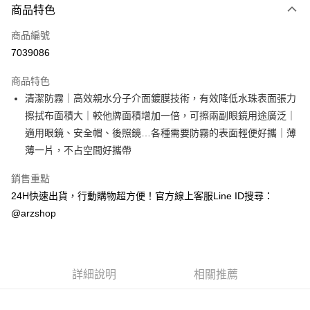
商品特色
信用卡一次付款
商品編號
超商取貨付款
7039086
LINE Pay
商品特色
Apple Pay
清潔防霧｜高效親水分子介面鍍膜技術，有效降低水珠表面張力
擦拭布面積大｜較他牌面積增加一倍，可擦兩副眼鏡用途廣泛｜
街口支付
適用眼鏡、安全帽、後照鏡…各種需要防霧的表面輕便好攜｜薄
Google Pay
薄一片，不占空間好攜帶
全盈+PAY
銷售重點
24H快速出貨，行動購物超方便！官方線上客服Line ID搜尋：
ATM付款
@arzshop
運送方式
全家取貨付款
每筆NT$60，滿NT$599(含以上)免運費
詳細說明
相關推薦
7-11取貨付款