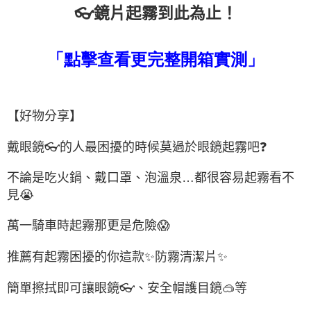
👓
鏡片起霧到此為止！
「點擊查看更完整開箱實測」
【好物分享】
戴眼鏡
👓
的人最困擾的時候莫過於眼鏡起霧吧
❓
不論是吃火鍋、戴口罩、泡溫泉
…
都很容易起霧看不
見
😭
萬一騎車時起霧那更是危險
😱
推薦有起霧困擾的你這款
✨
防霧清潔片
✨
簡單擦拭即可讓眼鏡
👓
、安全帽護目鏡
🥽
等