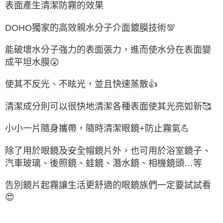
表面產生清潔防霧的效果
DOHO
獨家的高效親水分子介面鍍膜技術
💯
能破壞水分子強力的表面張力，進而使水分在表面變
成平坦水膜
😲
使其不反光、不眩光，並且快速蒸散
👍
清潔成分則可以很快地清潔各種表面使其光亮如新
🥰
小小一片隨身攜帶，隨時清潔眼鏡
+
防止霧氣
💪
除了用於眼鏡及安全帽鏡片外，也可用於浴室鏡子、
汽車玻璃、後照鏡、蛙鏡、潛水鏡、相機鏡頭
…
等
告別鏡片起霧讓生活更舒適的眼鏡族們一定要試試看
😍