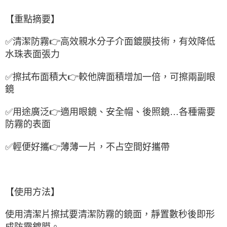
【重點摘要】
✅
清潔防霧
👉
高效親水分子介面鍍膜技術，有效降低
水珠表面張力
✅
擦拭布面積大
👉
較他牌面積增加一倍，可擦兩副眼
鏡
✅
用途廣泛
👉
適用眼鏡、安全帽、後照鏡
…
各種需要
防霧的表面
✅
輕便好攜
👉
薄薄一片，不占空間好攜帶
【使用方法】
使用清潔片擦拭要清潔防霧的鏡面，靜置數秒後即形
成防霧鍍膜。