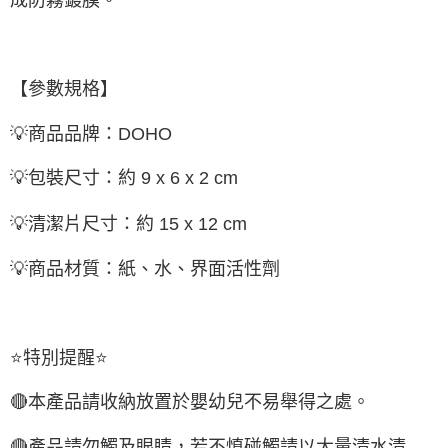
【參數規格】
💡
商品品牌：
DOHO
💡
包裝尺寸：約
9 x 6 x 2 cm
💡
清潔片尺寸：約
15 x 12 cm
💡
商品材質：紙、水、界面活性劑
⭐
特別提醒
⭐
🔴
本產品請收納放置於嬰幼兒不易舉得之處。
🔴
產品請勿觸及眼睛，若不慎碰觸請以大量清水清