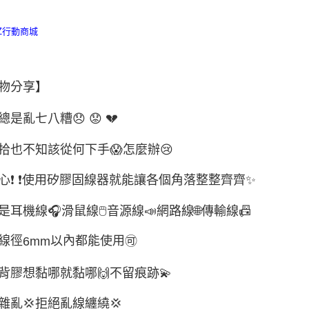
物分享】
總是亂七八糟
😞
😟
💔
拾也不知該從何下手
😱
怎麼辦
😢
心
❗
❗
使用矽膠固線器就能讓各個角落整整齊齊
✨
是耳機線
🎧
滑鼠線
🖱
音源線
📣
網路線
🌐
傳輸線
📠
線徑
以內都能使用
🉑
6mm
背膠想黏哪就黏哪
🙌
不留痕跡
💫
雜亂
💢
拒絕亂線纏繞
💢