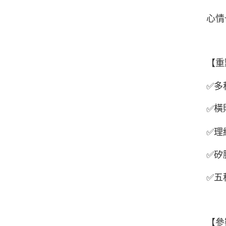
心情
【重
✅
多
橫
✅
✅
理
✅
矽
✅
五
【參