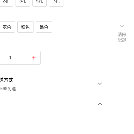
2孔
3孔
5孔
7孔
灰色
粉色
黑色
清除
紀錄
送方式
599免運
次付款
付款