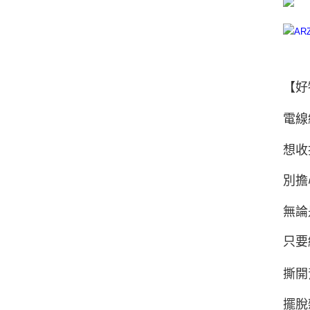
【好
電線
想收
別擔
無論
只要
撕開
擺脫