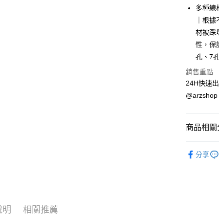
LINE Pay
多種線
｜根據
Apple Pay
材被踩
街口支付
性，保
孔、7
Google Pa
銷售重點
全盈+PAY
24H快速
ATM付款
@arzshop
商品相關分
運送方式
全家取貨
生活用品
分享
每筆NT$6
✩ 店長精
7-11取貨
收納神器
每筆NT$6
宅配
說明
相關推薦