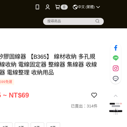
0
中文 (繁體)
膠固線器 【B365】 線材收納 多孔規
電線收納 電線固定器 整線器 集線器 收線
線器 電線整理 收納用品
599免運
 ~ NT$69
已賣出：314件