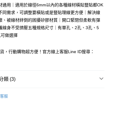
材通用｜適用於線徑6mm以內的各種線材橫貼豎貼都OK
不同需求，可調整要橫貼或是豎貼理線更方便｜解決線
壞、被線材絆倒的困擾矽膠材質｜開口緊閉但柔軟有彈
護線身不受擠壓五種規格尺寸｜有單孔、2孔、3孔、5
孔可做選擇
y
出貨，行動購物超方便！官方線上客服Line ID搜尋：
類 (3)
付款
收納用品
客服
0，滿NT$599(含以上)免運費
選
百元商品
付款
0，滿NT$599(含以上)免運費