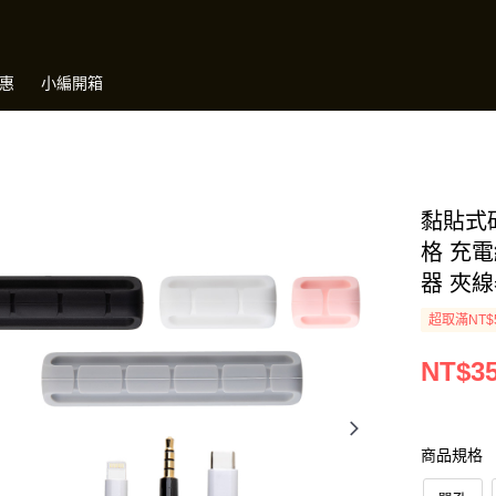
惠
小編開箱
黏貼式矽
格 充
器 夾
超取滿NT$
NT$35
商品規格