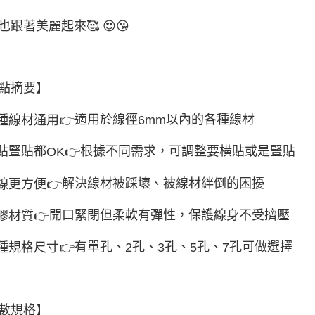
也跟著美麗起來
🥰
😍😘
點摘要】
適用於線徑
以內的各種線材
種線材通用
👉
6mm
貼豎貼都
根據不同需求，可調整要橫貼或是豎貼
👉
OK
解決線材被踩壞、被線材絆倒的困擾
線更方便
👉
開口緊閉但柔軟有彈性，保護線身不受擠壓
膠材質
👉
有單孔、
孔、
孔、
孔、
孔可做選擇
種規格尺寸
👉
2
3
5
7
數規格】