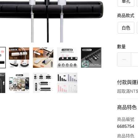
單孔
商品款式
白色
數量
付款與運
超取滿NT$
付款方式
商品特色
信用卡一
商品編號
6685754
超商取貨
商品特色