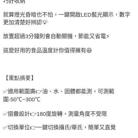
巧好收納
就算燈光昏暗也不怕，一鍵開啟
LED
藍光顯示，數字
💡
更加清楚好辨認
⚡
放置超過
3
分鐘則會自動關機，節能又省電
這麼好用的食品溫度計你值得擁有
😆
【重點摘要】
✅
適用範圍廣
👉
油、水、固體都能測，
可測範
圍
-50
℃
~300
℃
✅
摺疊設計
👉
180
度旋轉，測量角度不受限
✅
切換單位
👉
一鍵切換攝氏
/
華氏，簡單又直覺