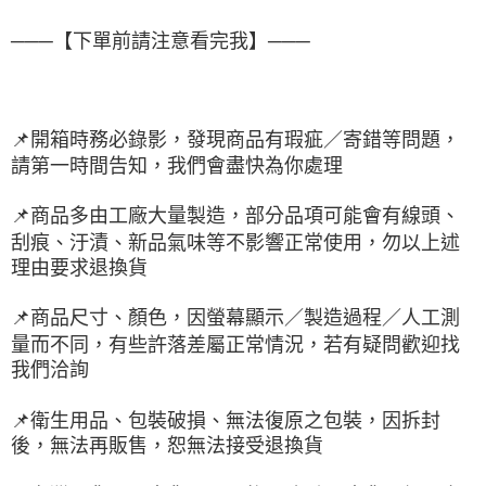
───【下單前請注意看完我】───
📌
開箱時務必錄影，發現商品有瑕疵／寄錯等問題，
請第一時間告知，我們會盡快為你處理
📌
商品多由工廠大量製造，部分品項可能會有線頭、
刮痕、汙漬、新品氣味等不影響正常使用，勿以上述
理由要求退換貨
📌
商品尺寸、顏色，因螢幕顯示／製造過程／人工測
量而不同，有些許落差屬正常情況，若有疑問歡迎找
我們洽詢
📌
衛生用品、包裝破損、無法復原之包裝，因拆封
後，無法再販售，恕無法接受退換貨