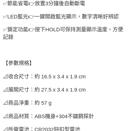
✅
節能省電
👉
放置
3
分鐘後自動斷電
✅
LED
藍光
👉
一鍵開啟藍光顯示，數字清晰好辨認
✅
鎖定功能
👉
按下
HOLD
可保持測量顯示溫度，方便
記錄
【參數規格】
📐
收合尺寸：約
16.5 x 3.4 x 1.9 cm
📐
展開尺寸：約
27.5 x 3.4 x 1.9 cm
📐
商品淨重：約
57 g
📐
商品材質：
ABS
機身
+304
不鏽鋼探針
📐
所需電池
：
CR2032
鈕扣型電池