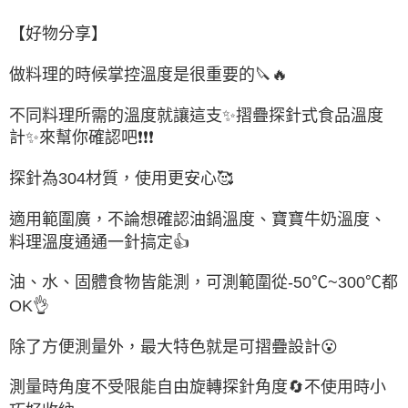
【好物分享】
做料理的時候掌控溫度是很重要的
🔪🔥
不同料理所需的溫度就讓這支
✨
摺疊探針式食品溫度
計
✨
來幫你確認吧
❗❗❗
🥰
探針為
304
材質，使用更安心
適用範圍廣，不論想確認油鍋溫度、寶寶牛奶溫度、
料理溫度通通一針搞定
👍
油、水、固體食物皆能測，可測範圍從
-50
℃
~300
℃都
👌
OK
除了方便測量外，最大特色就是可摺疊設計
😮
測量時角度不受限能自由旋轉探針角度
🔄
不使用時小