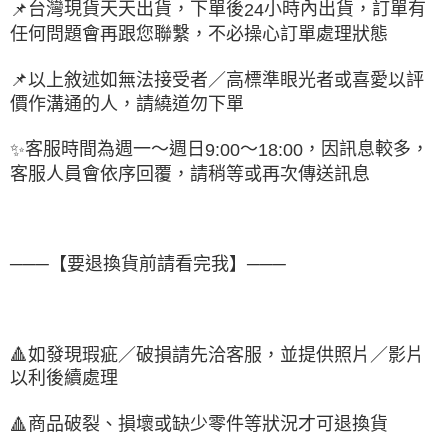
台灣現貨天天出貨，下單後
小時內出貨，訂單有
📌
24
任何問題會再跟您聯繫，不必操心訂單處理狀態
📌
以上敘述如無法接受者／高標準眼光者或喜愛以評
價作溝通的人，請繞道勿下單
客服時間為週一～週日
～
，因訊息較多，
✨
9:00
18:00
客服人員會依序回覆，請稍等或再次傳送訊息
───【要退換貨前請看完我】───
🔺
如發現瑕疵／破損請先洽客服，並提供照片／影片
以利後續處理
商品破裂、損壞或缺少零件等狀況才可退換貨
🔺