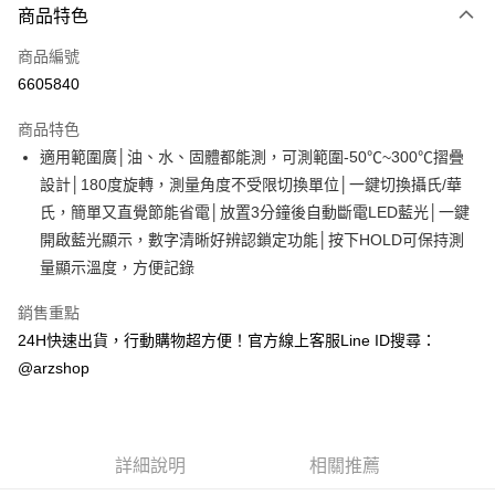
商品特色
信用卡一次付款
商品編號
超商取貨付款
6605840
LINE Pay
商品特色
Apple Pay
適用範圍廣│油、水、固體都能測，可測範圍-50℃~300℃摺疊
設計│180度旋轉，測量角度不受限切換單位│一鍵切換攝氏/華
街口支付
氏，簡單又直覺節能省電│放置3分鐘後自動斷電LED藍光│一鍵
Google Pay
開啟藍光顯示，數字清晰好辨認鎖定功能│按下HOLD可保持測
量顯示溫度，方便記錄
全盈+PAY
銷售重點
ATM付款
24H快速出貨，行動購物超方便！官方線上客服Line ID搜尋：
@arzshop
運送方式
全家取貨付款
每筆NT$60，滿NT$599(含以上)免運費
詳細說明
相關推薦
7-11取貨付款