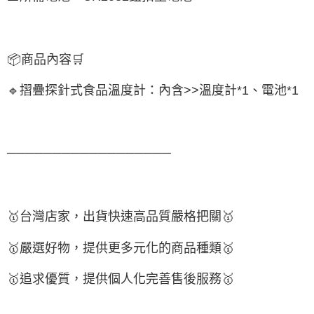
📦
商品內容
🛒
🔹
摺疊探針式食品溫度計：內含
>>
溫度計
*1
、電池
*1
──────────────────
🥇
台灣店家，出貨快速高品質嚴格把關
🥇
🥇
嚴選好物
，提供更多元化的商品種類
🥇
🥇
追求優質，
提供個人化完
善售後服務
🥇