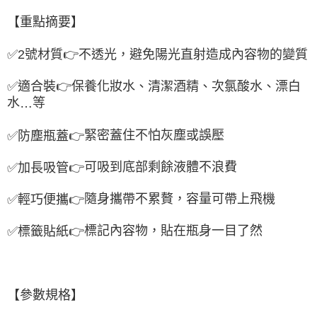
【重點摘要】
✅
2
號材質
👉
不透光，避免陽光直射造成內容物的變質
✅
適合裝
👉
保養化妝水、清潔
酒精、次氯酸水、漂白
水
等
…
緊密蓋住不怕灰塵或誤壓
✅
防塵瓶蓋
👉
可吸到底部剩餘液體不浪費
✅
加長吸管
👉
隨身攜帶不累贅，容量可帶上飛機
✅
輕巧便攜
👉
標記內容物，貼在瓶身一目了然
✅
標籤貼紙
👉
【參數規格】