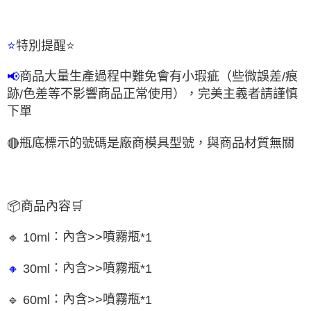
特別提醒
⭐
⭐
商品大量生產過程中難免會有小瑕疵（些微誤差
痕
📢
/
跡
色差等不影響商品正常使用），完美主義者請謹慎
/
下單
瓶底標示的號碼是廠商模具型號，與商品材質無關
🔴
📦
商品內容
🛒
：內含
噴霧瓶
🔹
10ml
>>
*1
：內含
噴霧瓶
30ml
🔸
>>
*1
：內含
噴霧瓶
🔹
60ml
>>
*1