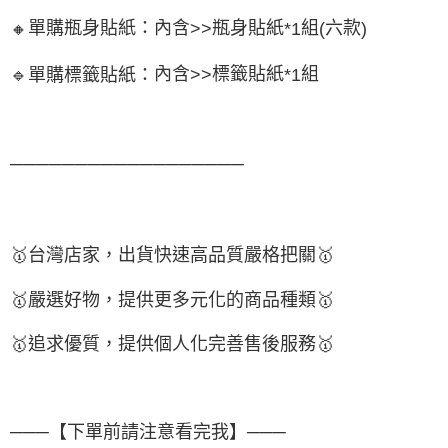
單購瓶身貼紙：內含
瓶身貼紙
組
六款
🔸
>>
*1
(
)
內含
標籤貼紙
組
🔹
單購標籤貼紙：
>>
*1
──────────────────
🥇
台灣店家，出貨快速高品質嚴格把關
🥇
🥇
嚴選好物
，提供更多元化的商品種類
🥇
🥇
追求優質，
提供個人化完
善售後服務
🥇
───【下單前請注意看完我】───