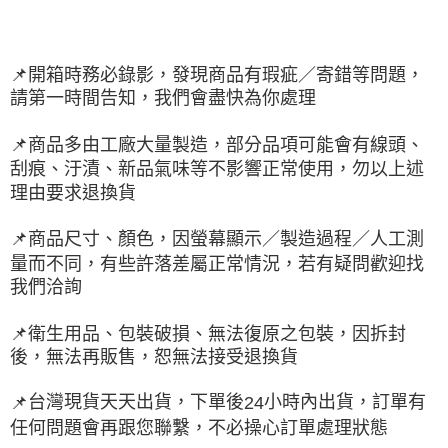
📌
開箱時務必錄影，發現商品有瑕疵／寄錯等問題，
請第一時間告知，我們會盡快為你處理
📌
商品多由工廠大量製造，部分品項可能會有線頭、
刮痕、汙漬、新品氣味等不影響正常使用，勿以上述
理由要求退換貨
📌
商品尺寸、顏色，因螢幕顯示／製造過程／人工測
量而不同，有些許落差屬正常情況，若有疑問歡迎找
我們洽詢
📌
衛生用品、包裝破損、無法復原之包裝，因拆封
後，無法再販售，恕無法接受退換貨
台灣現貨天天出貨，下單後
小時內出貨，訂單有
📌
24
任何問題會再跟您聯繫，不必操心訂單處理狀態