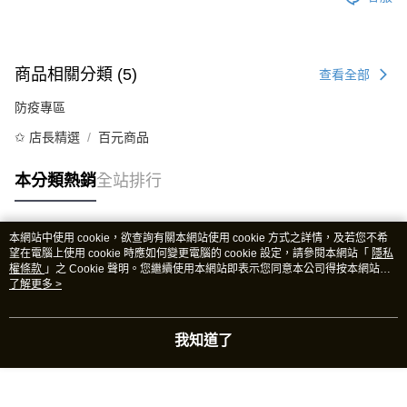
商品相關分類 (5)
查看全部
防疫專區
✩ 店長精選
百元商品
本分類熱銷
全站排行
本網站中使用 cookie，欲查詢有關本網站使用 cookie 方式之詳情，及若您不希
熱門標籤
望在電腦上使用 cookie 時應如何變更電腦的 cookie 設定，請參閱本網站「
隱私
權條款
」之 Cookie 聲明。您繼續使用本網站即表示您同意本公司得按本網站使
用條款之 Cookie 聲明使用 cookie。
了解更多 >
我知道了