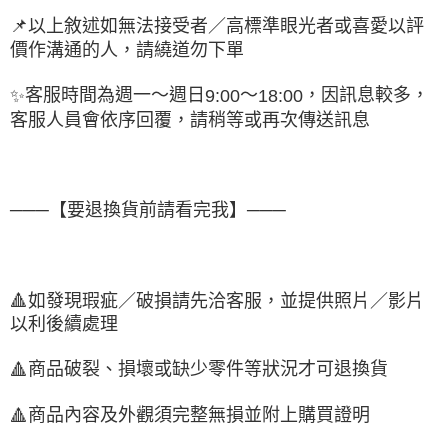
📌
以上敘述如無法接受者／高標準眼光者或喜愛以評
價作溝通的人，請繞道勿下單
客服時間為週一～週日
～
，因訊息較多，
✨
9:00
18:00
客服人員會依序回覆，請稍等或再次傳送訊息
───【要退換貨前請看完我】───
🔺
如發現瑕疵／破損請先洽客服，並提供照片／影片
以利後續處理
商品破裂、損壞或缺少零件等狀況才可退換貨
🔺
商品內容及外觀須完整無損並附上購買證明
🔺