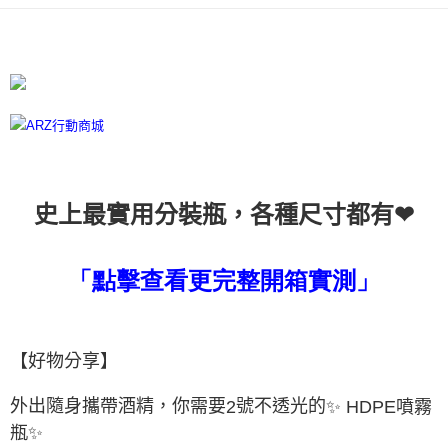
每筆NT$60，滿NT$599(含以上)免運費
宅配
每筆NT$100
離島宅配
每筆NT$300
❤
史上最實用分裝瓶，各種尺寸都有
「點擊查看更完整開箱實測」
【好物分享】
外出隨身攜帶酒精，你需要
號不透光的
✨
HDPE
噴霧
2
瓶
✨