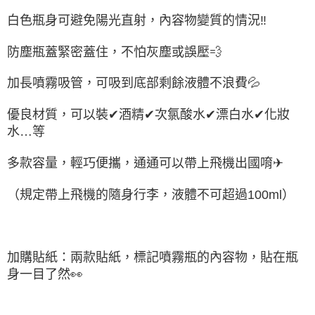
白色瓶身可避免陽光直射，內容物變質的情況
‼
防塵瓶蓋緊密蓋住，不怕灰塵或誤壓
💨
加長噴霧吸管，可吸到底部剩餘液體不浪費
💦
優良材質，可以裝
✔
酒精
✔
次氯酸水
✔
漂白水
✔
化妝
水
…
等
多款容量，輕巧便攜，通通可以帶上飛機出國唷
✈
（規定帶上飛機的隨身行李，液體不可超過
100ml
）
加購貼紙：兩款貼紙，標記噴霧瓶的內容物，貼在瓶
身一目了然
👀