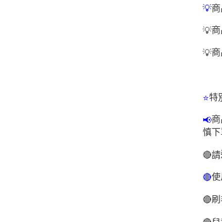
商
💡
商
💡
商
💡
特
⭐
商
📢
慎下
🔴
請
使
🔴
🔴
刷