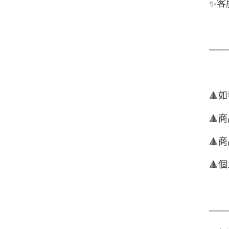
客
✨
──
如
🔺
商
🔺
商
🔺
個
🔺
──