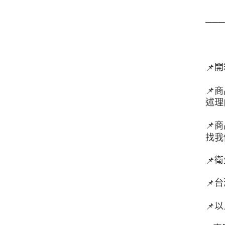
──
開
📌
📌
商
述理
📌
商
找我
衛
📌
台
📌
以
📌