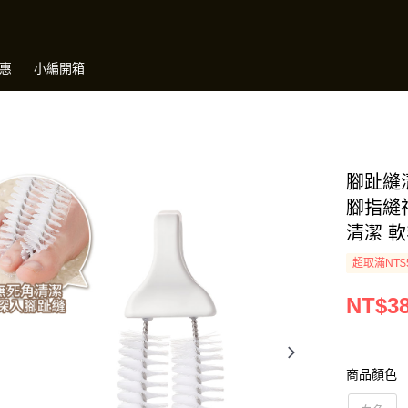
惠
小編開箱
腳趾縫清
腳指縫
清潔 
超取滿NT$
NT$3
商品顏色