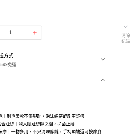
清除
紀錄
送方式
599免運
次付款
付款
毛｜刷毛柔軟不傷腳趾，泡沫綿密輕刷更舒適
度貼合趾縫｜深入腳趾縫隙之間，抑菌止癢
按摩｜一物多用，不只清理腳縫，手柄頂端還可按摩腳