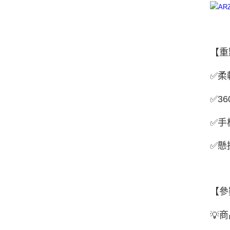
【重
✅
柔
✅
36
✅
手
✅
懸
【參
商
💡