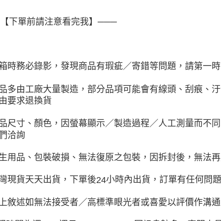
─【下單前請注意看完我】───
箱時務必錄影，發現商品有瑕疵／寄錯等問題，請第一時
品多由工廠大量製造，部分品項可能會有線頭、刮痕、汙
由要求退換貨
品尺寸、顏色，因螢幕顯示／製造過程／人工測量而不同
們洽詢
生用品、包裝破損、無法復原之包裝，因拆封後，無法再
灣現貨天天出貨，下單後
小時內出貨，訂單有任何問
24
上敘述如無法接受者／高標準眼光者或喜愛以評價作溝通