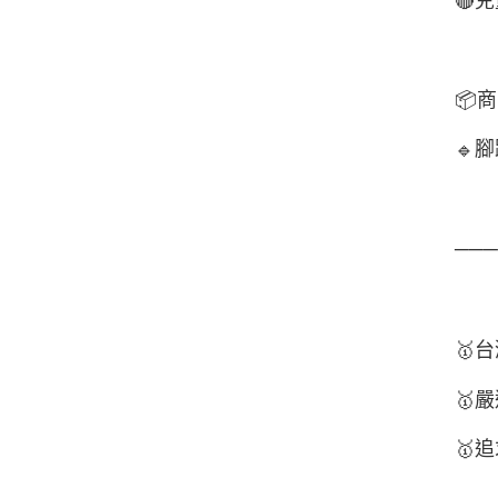
🔴
兒
📦
商
腳
🔹
──
🥇
台
🥇
嚴
🥇
追