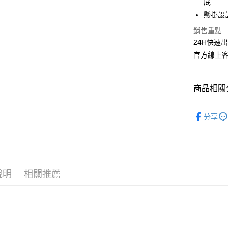
底
懸掛設
Google Pa
銷售重點
全盈+PAY
24H快速
ATM付款
官方線上客服
商品相關分
運送方式
全家取貨
美妝保養
分享
每筆NT$6
✩ 店長精
7-11取貨
生活用品
每筆NT$6
生活用品
宅配
說明
相關推薦
生活用品
每筆NT$1
生活用品
離島宅配
洗曬小物
每筆NT$3
衛生清潔