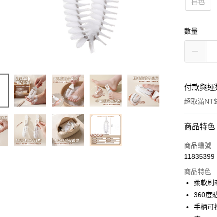
白色
數量
付款與運
超取滿NT$
付款方式
商品特色
信用卡一
商品編號
11835399
超商取貨
商品特色
LINE Pay
柔軟刷
360
Apple Pay
手柄可
街口支付