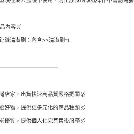
童須在成人監護下使用，防止誤食刷頭或操作不當劃傷腳
品內容
🛒
趾縫清潔刷：內含
清潔刷
>>
*1
────────────────
灣店家，出貨快速高品質嚴格把關
🥇
選好物
，提供更多元化的商品種類
🥇
求優質，
提供個人化完
善售後服務
🥇