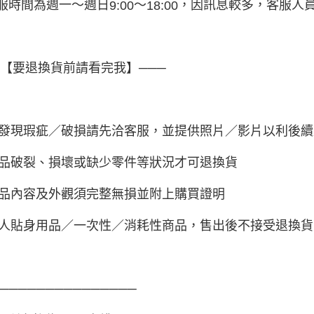
服時間為週一～週日
～
，因訊息較多，客服人
9:00
18:00
─【要退換貨前請看完我】───
發現瑕疵／破損請先洽客服，並提供照片／影片以利後續
品破裂、損壞或缺少零件等狀況才可退換貨
品內容及外觀須完整無損並附上購買證明
人貼身用品／一次性／消耗性商品，售出後不接受退換貨
────────────────