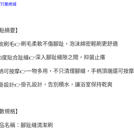
旅行必備
點摘要】
刷毛柔軟不傷腳趾，泡沫綿密輕刷更舒適
軟刷毛
👉
深入腳趾縫隙之間，抑菌止癢
0
度貼合趾縫
👉
一物多用，不只清理腳縫，手柄頂端還可按
柄可按摩
👉
掛孔設計，告別積水，讓浴室保持乾爽
掛設計
👉
數規格】
品名稱：腳趾縫清潔刷