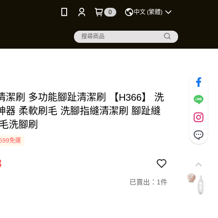
0
中文 (繁體)
潔刷 多功能腳趾清潔刷 【H366】 洗
神器 柔軟刷毛 洗腳指縫清潔刷 腳趾縫
軟毛洗腳刷
599免運
8
已賣出：1件