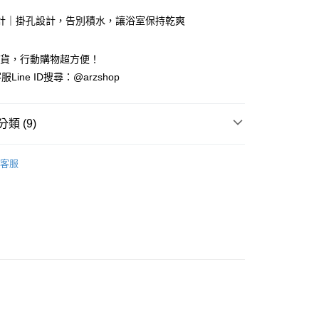
計｜掛孔設計，告別積水，讓浴室保持乾爽
y
出貨，行動購物超方便！
Line ID搜尋：@arzshop
類 (9)
付款
客服
0，滿NT$599(含以上)免運費
選
百元商品
付款
清潔用具
0，滿NT$599(含以上)免運費
居家用品
美妝/保養
00
衛浴用品
00