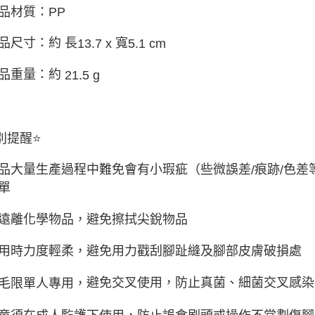
品
材質：
PP
品尺寸：約 長
寬
13.7 x
5.1 cm
品重量：約
21.5 g
別提醒
⭐
品大量生產過程中難免會有小瑕疵（些微誤差
痕跡
色差
/
/
單
遠離化學物品，避免擦拭尖銳物品
用時力度輕柔，避免用力戳刮腳趾縫及腳部皮膚破損處
避免交叉使用，防止真菌、細菌交叉感染
毛限單人專用，