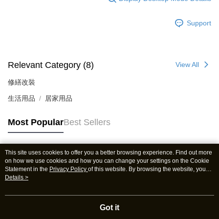
Support
Relevant Category (8)
View All
修繕改裝
生活用品
居家用品
Most Popular
Best Sellers
This site uses cookies to offer you a better browsing experience. Find out more
Popular Tags
on how we use cookies and how you can change your settings on the Cookie
Statement in the
Privacy Policy
of this website. By browsing the website, you
agree to our use of cookies as described in our Cookie Statement.
Details >
Got it