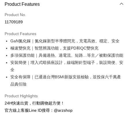
Product Features
Credit Card (Full Payment)
Product No.
Convenience Store Pickup and Pay
11709189
LINE Pay
Product Features
Apple Pay
GaN氮化鎵｜氮化鎵新型半導體閃充，充電高效、穩定、安全
極速雙快充｜智慧辨識功能，支援PD和QC雙快充
JKOPAY
多項保護功能｜具備過熱、過電流、短路…等主／被動保護功能
Google Pay
安裝簡便｜埋入式暗插座設計，線端附針型端子，裝設簡便、安
全
Plus Pay
安全有保障｜已通過台灣BSMI新版安規檢驗，並投保六千萬產
ATM Transfer
品責任險
Shipping Method
Product Highlights
24H快速出貨，行動購物超方便！
全家取貨付款
官方線上客服Line ID搜尋：@arzshop
NT$60/order | Free shipping on orders of NT$599 or more
7-11取貨付款