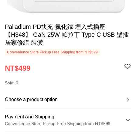
Palladium PD快充 氮化鎵 埋入式插座
【H348】 GaN 25W 帕拉丁 Type C USB 壁插
居家修繕 裝潢
Convenience Store Pickup Free Shipping from NT$599
NT$499
Sold: 0
Choose a product option
Payment And Shipping
Convenience Store Pickup Free Shipping from NT$599
Payment Method