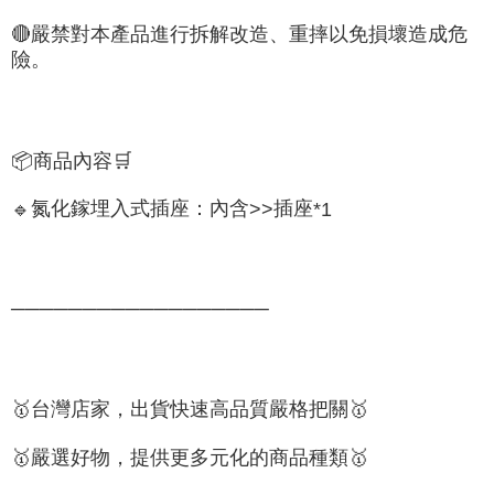
🔴
嚴禁對本產品進行拆解改造、重摔以免損壞造成危
險。
📦
商品內容
🛒
氮化鎵埋入式插座：內含
插座
🔹
*1
>>
──────────────────
🥇
台灣店家，出貨快速高品質嚴格把關
🥇
🥇
嚴選好物
，提供更多元化的商品種類
🥇