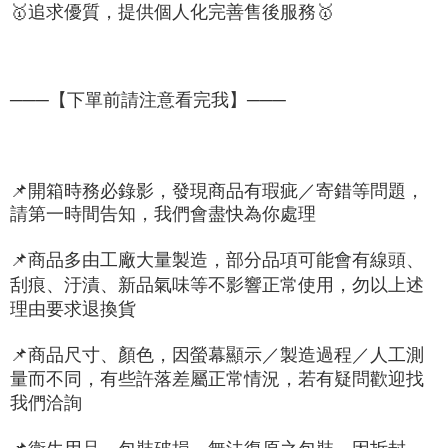
🥇
追求優質，
提供個人化完
善售後服務
🥇
───【下單前請注意看完我】───
📌
開箱時務必錄影，發現商品有瑕疵／寄錯等問題，
請第一時間告知，我們會盡快為你處理
📌
商品多由工廠大量製造，部分品項可能會有線頭、
刮痕、汙漬、新品氣味等不影響正常使用，勿以上述
理由要求退換貨
📌
商品尺寸、顏色，因螢幕顯示／製造過程／人工測
量而不同，有些許落差屬正常情況，若有疑問歡迎找
我們洽詢