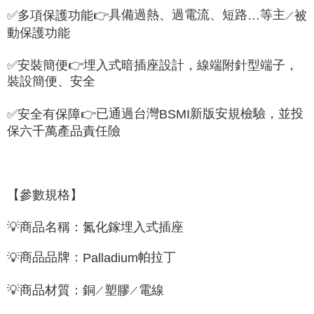
具備過熱、過電流、短路
等主
✅
多項保護功能
👉
被
…
／
動保護功能
✅
安裝簡便
👉
埋入式暗插座設計，
線端附針型端子，
裝設簡便、安全
已通過台灣
新版安規檢驗，並投
✅
安全有保障
👉
BSMI
保六千萬產品責任險
【參數規格】
💡
商品名稱：
氮化鎵埋入式插座
商品品牌：
帕拉丁
💡
Palladium
💡
商品
材質：銅
塑膠
電線
／
／