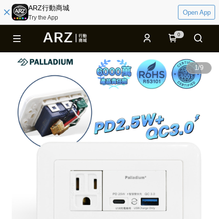
ARZ行動商城
Open App
Try the App
0
1
/
9