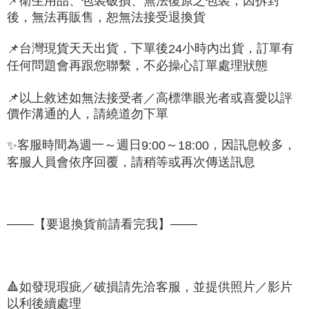
📌
衛生用品、包裝破損、無法復原之包裝，因拆封
後，無法再販售，恕無法接受退換貨
台灣現貨天天出貨，下單後
小時內出貨，訂單有
📌
24
任何問題會再跟您聯繫，不必操心訂單處理狀態
📌
以上敘述如無法接受者／高標準眼光者或喜愛以評
價作溝通的人，請繞道勿下單
客服時間為週一～週日
～
，因訊息較多，
✨
9:00
18:00
客服人員會依序回覆，請稍等或再次傳送訊息
───【要退換貨前請看完我】───
🔺
如發現瑕疵／破損請先洽客服，並提供照片／影片
以利後續處理