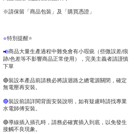
※請保留「商品包裝」及「購買憑證」
特別提醒
⭐
⭐
商品大量生產過程中難免會有小瑕疵（些微誤差
痕
📢
/
跡
色差等不影響商品正常使用），完美主義者請謹慎
/
下單
🔴
裝設本產品前請務必將該迴路之總電源關閉，確定
無電壓再安裝。
裝設前請詳閱背面安裝說明，如有疑慮時請找專業
🔴
水電師傅安裝。
🔴
導線插入插孔時，請務必確實插入到底，以免發生
接觸不良現象。