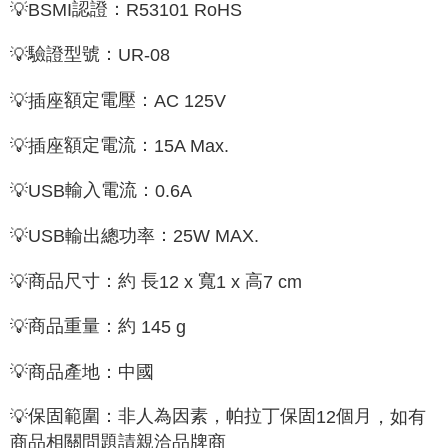
認證：
💡
BSMI
R53101 RoHS
驗證型號：
💡
UR-08
額定電壓：
💡
插座
AC 125V
額定電流：
💡
插座
15A Max.
輸入電流：
💡USB
0.6A
：
💡USB
輸出總功率
25W MAX.
商品尺寸：約 長
寬
高
💡
12 x
1 x
7 cm
商品重量：約
💡
145 g
💡
商
品
產地：中國
保固範圍：非人為因素，帕拉丁保固
個月
💡
，如有
12
商品相關問題請親洽品牌商