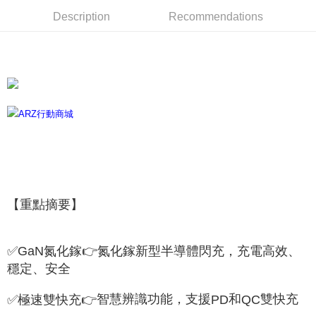
NT$60/order | Free shipping on orders of NT$599 or more
Description
Recommendations
宅配
NT$100/order
離島宅配
NT$300/order
【重點摘要】
✅GaN
氮化鎵
👉
氮化鎵新型半導體閃充，充電高效
、
穩定、安全
智慧辨識功能，支援
和
雙快充
✅
極速雙快充
👉
PD
QC