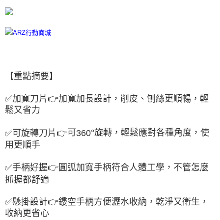
每筆NT$60，滿NT$599(含以上)免運費
宅配
每筆NT$100
離島宅配
每筆NT$300
【重點摘要】
✅
加寬刀片
👉
加寬加長設計，削皮、刨絲更順暢，輕
鬆又省力
可
°旋轉，輕鬆應對各種角度，使
✅
可旋轉刀片
👉
360
用更順手
✅
手柄好握
👉
圓弧加寬手柄符合人體工學，不管怎麼
抓握都舒適
✅
懸掛設計
👉
鏤空手柄方便瀝水收納，乾淨又衛生，
收納更省心