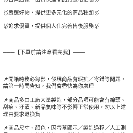
🥇
嚴選好物
，提供更多元化的商品種類
🥇
🥇
追求優質，
提供個人化完
善售後服務
🥇
───【下單前請注意看完我】───
📌
開箱時務必錄影，發現商品有瑕疵／寄錯等問題，
請第一時間告知，我們會盡快為你處理
📌
商品多由工廠大量製造，部分品項可能會有線頭、
刮痕、汙漬、新品氣味等不影響正常使用，勿以上述
理由要求退換貨
📌
商品尺寸、顏色，因螢幕顯示／製造過程／人工測