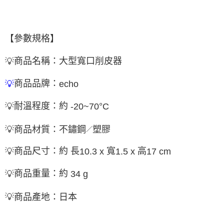
【參數規格】
商品名稱：大型寬口削皮器
💡
商品品牌：
💡
echo
耐溫程度：約
°
💡
-20~70
C
💡
商品
材質：不鏽鋼
塑膠
／
商品尺寸：約 長
寬
高
💡
10.3 x
1.5 x
17 cm
商品重量：約
💡
34 g
💡
商品
產地
：
日本