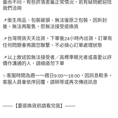
量而不同，有些許落差屬正常情況，若有疑問歡迎找
我們洽詢
📌
衛生用品、包裝破損、無法復原之包裝，因拆封
後，無法再販售，恕無法接受退換貨
台灣現貨天天出貨，下單後
小時內出貨，訂單有
📌
24
任何問題會再跟您聯繫，不必操心訂單處理狀態
📌
以上敘述如無法接受者／高標準眼光者或喜愛以評
價作溝通的人，請繞道勿下單
客服時間為週一～週日
～
，因訊息較多，
✨
9:00
18:00
客服人員會依序回覆，請稍等或再次傳送訊息
───【要退換貨前請看完我】───