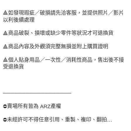
🔺
如發現瑕疵／破損請先洽客服，並提供照片／影片
以利後續處理
商品破裂、損壞或缺少零件等狀況才可退換貨
🔺
商品內容及外觀須完整無損並附上購買證明
🔺
🔺
個人貼身用品／一次性／消耗性商品，售出後不接
受退換貨
──────────────────
賣場所有皆為
產權
⛔️
ARZ
未經許可不得任意引用、重製、複印、翻拍
⛔️
…