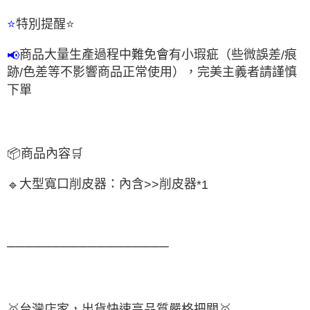
特別提醒
⭐
⭐
商品大量生產過程中難免會有小瑕疵（些微誤差
痕
📢
/
跡
色差等不影響商品正常使用），完美主義者請謹慎
/
下單
📦
商品內容
🛒
大型寬口削皮器：內含
削皮器
🔹
>>
*1
──────────────────
🥇
台灣店家，出貨快速高品質嚴格把關
🥇