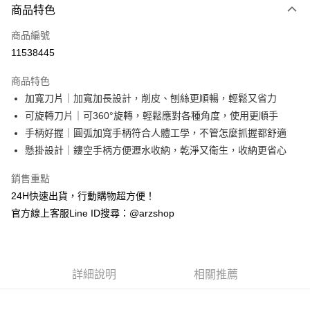
商品特色
信用卡一次付款
商品編號
超商取貨付款
11538445
LINE Pay
商品特色
Apple Pay
加寬刀片｜加寬加長設計，削皮、刨絲更順暢，輕鬆又省力
可旋轉刀片｜可360°旋轉，輕鬆應對各種角度，使用更順手
街口支付
手柄好握｜圓弧加寬手柄符合人體工學，不管怎麼抓握都舒適
Google Pay
懸掛設計｜鏤空手柄方便瀝水收納，乾淨又衛生，收納更省心
全盈+PAY
銷售重點
24H快速出貨，行動購物超方便！
ATM付款
官方線上客服Line ID搜尋：@arzshop
運送方式
全家取貨付款
每筆NT$60，滿NT$599(含以上)免運費
詳細說明
相關推薦
7-11取貨付款