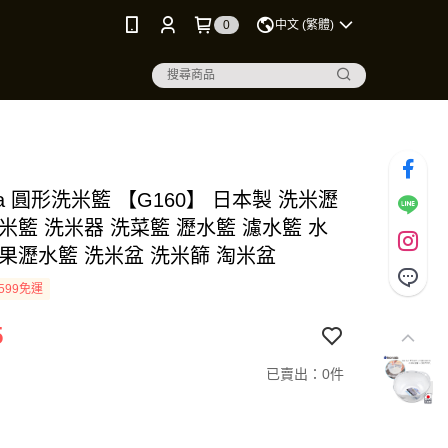
0
中文 (繁體)
ata 圓形洗米籃 【G160】 日本製 洗米瀝
米籃 洗米器 洗菜籃 瀝水籃 濾水籃 水
蔬果瀝水籃 洗米盆 洗米篩 淘米盆
599免運
5
已賣出：0件