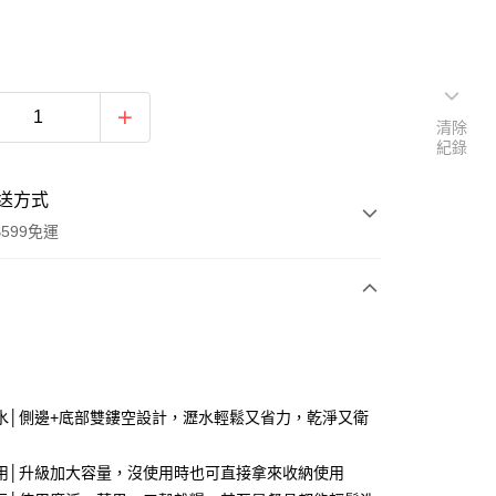
清除
紀錄
送方式
599免運
次付款
付款
水│側邊+底部雙鏤空設計，瀝水輕鬆又省力，乾淨又衛
用│升級加大容量，沒使用時也可直接拿來收納使用