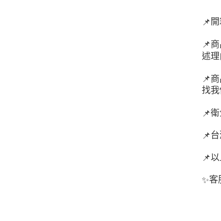
開
📌
📌
商
述理
📌
商
找我
衛
📌
台
📌
以
📌
客
✨