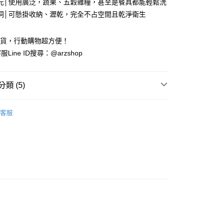
元│使用廣泛，蔬果、五穀雜糧，甚至是餐具都能輕鬆洗
洞│可懸掛收納、瀝乾，完全不占空間且乾淨衛生
y
出貨，行動購物超方便！
Line ID搜尋：@arzshop
類 (5)
付款
餐廚用品
客服
0，滿NT$599(含以上)免運費
選
百元商品
付款
de in Japan
0，滿NT$599(含以上)免運費
Inomata
00
00