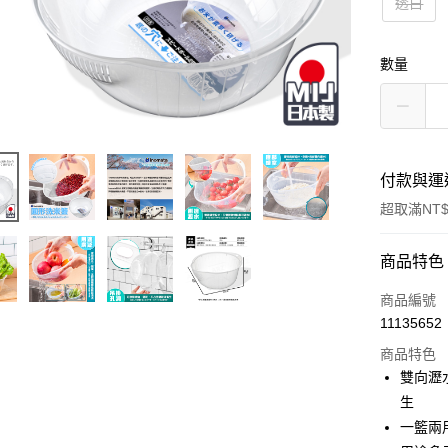
透白
數量
付款與運
超取滿NT$
付款方式
商品特色
信用卡一
商品編號
11135652
超商取貨
商品特色
LINE Pay
雙向瀝
生
Apple Pay
一籃兩
街口支付