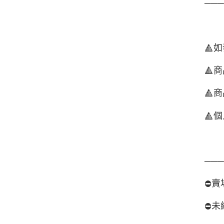
──
如
🔺
商
🔺
商
🔺
個
🔺
──
賣
⛔️
未
⛔️