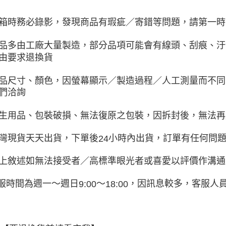
箱時務必錄影，發現商品有瑕疵／寄錯等問題，請第一時
品多由工廠大量製造，部分品項可能會有線頭、刮痕、汙
由要求退換貨
品尺寸、顏色，因螢幕顯示／製造過程／人工測量而不同
們洽詢
生用品、包裝破損、無法復原之包裝，因拆封後，無法再
灣現貨天天出貨，下單後
小時內出貨，訂單有任何問
24
上敘述如無法接受者／高標準眼光者或喜愛以評價作溝通
服時間為週一～週日
～
，因訊息較多，客服人
9:00
18:00