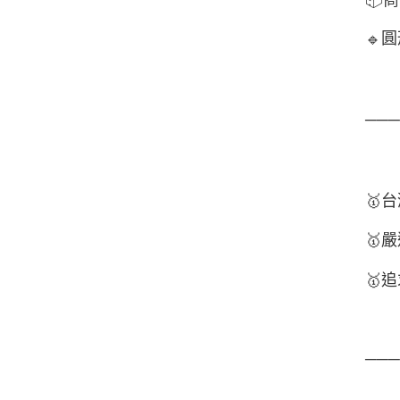
圓
🔹
──
🥇
台
🥇
嚴
🥇
追
──