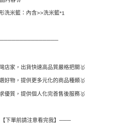
形洗米籃：內含
洗米籃
>>
*1
────────────────
灣店家，出貨快速高品質嚴格把關
🥇
選好物
，提供更多元化的商品種類
🥇
求優質，
提供個人化完
善售後服務
🥇
─【下單前請注意看完我】───