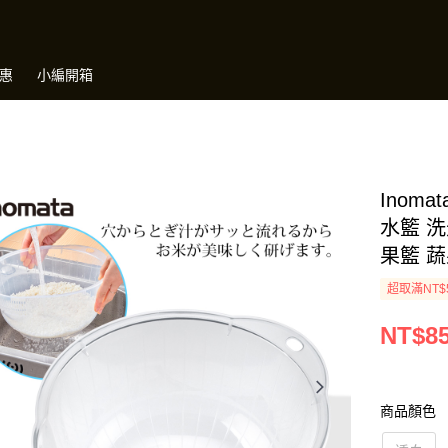
惠
小編開箱
Inom
水籃 洗
果籃 
超取滿NT$
NT$8
商品顏色