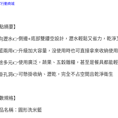
點摘要】
側邊
底部雙鏤空設計，瀝水輕鬆又省力，乾淨
向瀝水
👉
+
籃兩用
👉
升級加大容量，沒使用時也可直接拿來收納使
使用廣泛，蔬果、五穀雜糧，甚至是餐具都能
途多元
👉
可懸掛收納、瀝乾，完全不占空間且乾淨衛生
掛孔洞
👉
數規格】
品名稱：圓形洗米籃