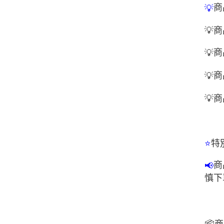
商
💡
💡
商
商
💡
商
💡
💡
商
特
⭐
商
📢
慎下
📦
商