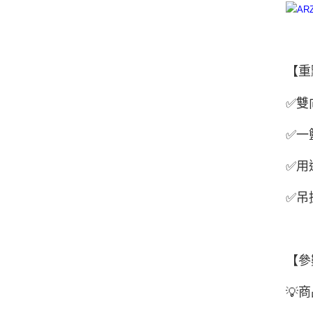
【重
✅
雙
✅
一
✅
用
✅
吊
【參
商
💡