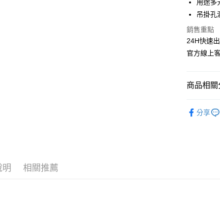
用途多
吊掛孔
Google Pa
銷售重點
全盈+PAY
24H快速
ATM付款
官方線上客服
商品相關分
運送方式
全家取貨
生活用品
分享
每筆NT$6
✩ 店長精
7-11取貨
日本製造│Ma
每筆NT$6
餐廚好物
宅配
說明
相關推薦
✩ 找品牌
每筆NT$1
離島宅配
每筆NT$3