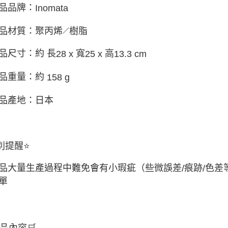
品品牌：
Inomata
品
材質：聚丙烯
樹脂
／
品尺寸：約 長
寬
高
28 x
25 x
13.3 cm
品重量：約
158 g
品產地：日本
別提醒
⭐
品大量生產過程中難免會有小瑕疵（些微誤差
痕跡
色差
/
/
單
品內容
🛒