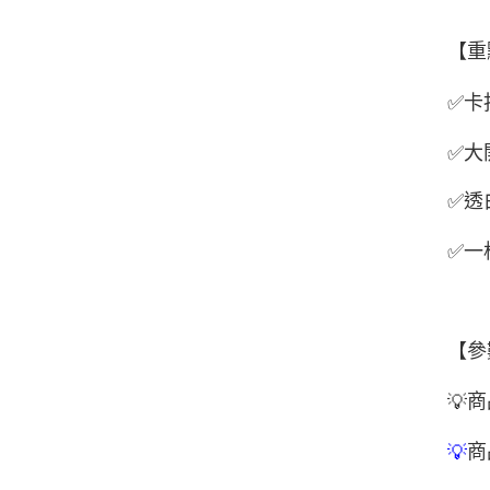
【重
✅
卡
✅
大
✅
透
✅
一
【參
商
💡
商
💡