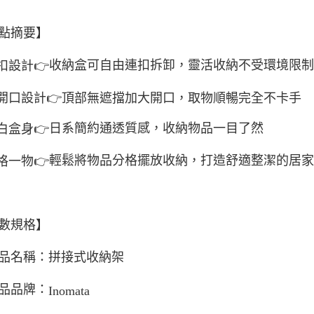
點摘要】
收納盒可自由連扣拆卸，靈活收納不受環境限
扣設計
👉
開口設計
👉
頂部無遮擋加大開口，取物順暢完全不卡手
日系簡約通透質感，收納物品一目了然
白盒身
👉
輕鬆將物品分格擺放收納，打造舒適整潔的居
格一物
👉
數規格】
品名稱：拼接式收納架
品品牌：
Inomata