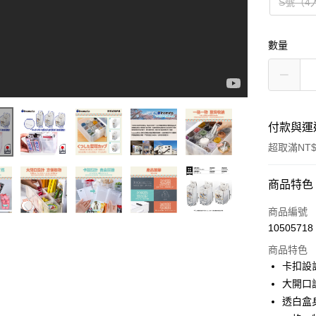
S號（4
數量
付款與運
超取滿NT$
付款方式
商品特色
信用卡一
商品編號
10505718
超商取貨
商品特色
LINE Pay
卡扣設
大開口
Apple Pay
透白盒
街口支付