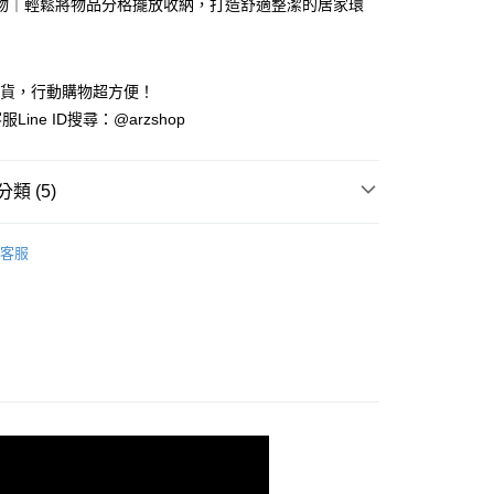
物｜輕鬆將物品分格擺放收納，打造舒適整潔的居家環
y
出貨，行動購物超方便！
Line ID搜尋：@arzshop
類 (5)
付款
收納用品
客服
0，滿NT$599(含以上)免運費
選
百元商品
付款
de in Japan
0，滿NT$599(含以上)免運費
Inomata
00
00