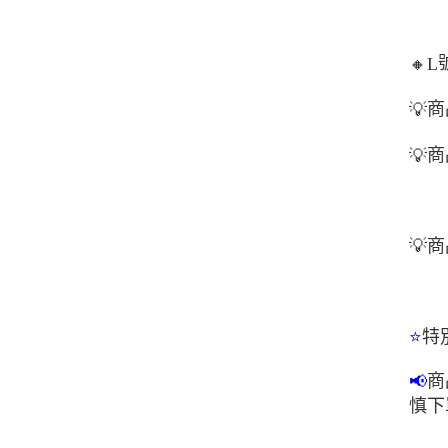
🔸
L
商
💡
商
💡
💡
商
特
⭐
商
📢
慎下