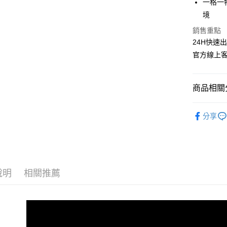
一格一
境
Google Pa
銷售重點
全盈+PAY
24H快速
ATM付款
官方線上客服
商品相關分
運送方式
全家取貨
生活用品
分享
每筆NT$6
✩ 店長精
7-11取貨
日本製造│Ma
每筆NT$6
收納神器
宅配
說明
相關推薦
✩ 找品牌
每筆NT$1
離島宅配
每筆NT$3