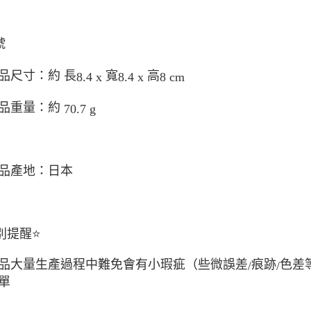
號
品尺寸：約 長
寬
高
8.4 x
8.4 x
8 cm
品重量：約
70.7 g
品產地：日本
別提醒
⭐
品大量生產過程中難免會有小瑕疵（些微誤差
痕跡
色差
/
/
單