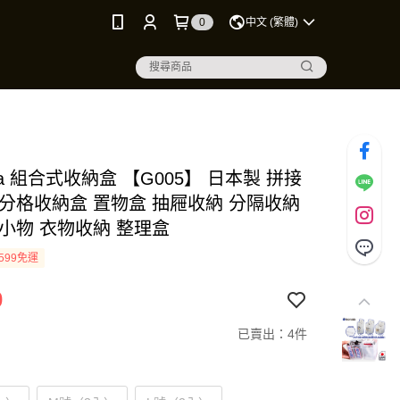
0
中文 (繁體)
ata 組合式收納盒 【G005】 日本製 拼接
 分格收納盒 置物盒 抽屜收納 分隔收納
 小物 衣物收納 整理盒
599免運
0
已賣出：4件