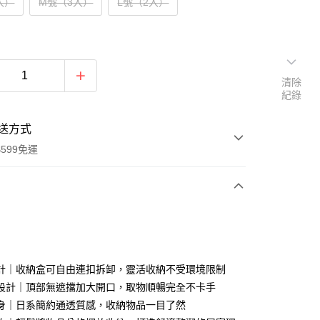
入）
M號（3入）
L號（2入）
清除
紀錄
送方式
599免運
次付款
付款
計｜收納盒可自由連扣拆卸，靈活收納不受環境限制
設計｜頂部無遮擋加大開口，取物順暢完全不卡手
身｜日系簡約通透質感，收納物品一目了然