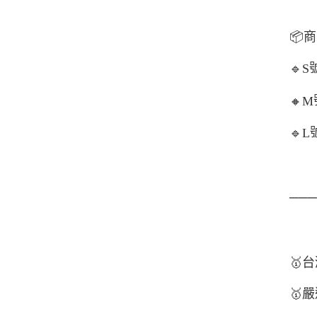
📦
商
🔹
S
🔸
M
🔹
L
──
🥇
台
🥇
嚴