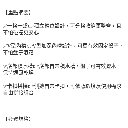
【重點摘要】
✅
一格一盤
👉
獨立槽位設計，可分格收納更整齊，且
不怕碰撞更安心
✅
V
型內槽
👉
V
型加深內槽設計，可更有效固定盤子，
不怕盤子滾落
✅
底部積水槽
👉
底部自帶積水槽，盤子可有效瀝水，
保持通風乾燥
✅
卡扣拼接
👉
側邊自帶卡扣，可依照環境及使用需求
自由拼接組合
【參數規格】