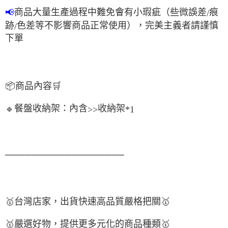
商品大量生產過程中難免會有小瑕疵（些微誤差
痕
📢
/
跡
色差等不影響商品正常使用），完美主義者請謹慎
/
下單
📦
商品內容
🛒
餐盤收納架：內含
收納架
🔹
>>
*1
──────────────────
🥇
台灣店家，出貨快速高品質嚴格把關
🥇
🥇
嚴選好物
，提供更多元化的商品種類
🥇