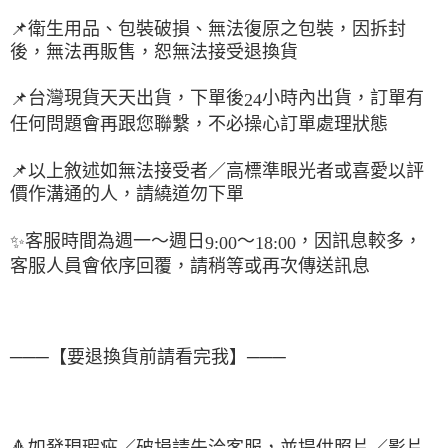
📌
衛生用品、包裝破損、無法復原之包裝，因拆封
後，無法再販售，恕無法接受退換貨
台灣現貨天天出貨，下單後
小時內出貨，訂單有
📌
24
任何問題會再跟您聯繫，不必操心訂單處理狀態
📌
以上敘述如無法接受者／高標準眼光者或喜愛以評
價作溝通的人，請繞道勿下單
客服時間為週一～週日
～
，因訊息較多，
✨
9:00
18:00
客服人員會依序回覆，請稍等或再次傳送訊息
───【要退換貨前請看完我】───
🔺
如發現瑕疵／破損請先洽客服，並提供照片／影片