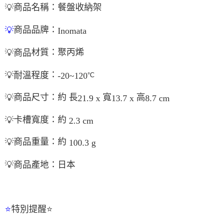
商品名稱：餐盤收納架
💡
商品品牌：
💡
Inomata
材質：聚丙烯
💡
商品
：
💡
耐溫程度
-20~120
°C
商品尺寸：約 長
寬
高
💡
21.9 x
13.7 x
8.7 cm
卡槽寬度：約
💡
2.3 cm
商品重量：約
💡
100.3 g
💡
商品產地：日本
特別提醒
⭐
⭐