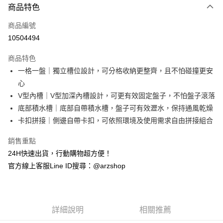
商品特色
信用卡一次付款
商品編號
超商取貨付款
10504494
LINE Pay
商品特色
Apple Pay
一格一盤｜獨立槽位設計，可分格收納更整齊，且不怕碰撞更安
心
街口支付
V型內槽｜V型加深內槽設計，可更有效固定盤子，不怕盤子滾落
Google Pay
底部積水槽｜底部自帶積水槽，盤子可有效瀝水，保持通風乾燥
卡扣拼接｜側邊自帶卡扣，可依照環境及使用需求自由拼接組合
全盈+PAY
銷售重點
ATM付款
24H快速出貨，行動購物超方便！
官方線上客服Line ID搜尋：@arzshop
運送方式
全家取貨付款
每筆NT$60，滿NT$599(含以上)免運費
詳細說明
相關推薦
7-11取貨付款