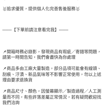
🥇
追求優質，
提供個人化完
善售後服務
🥇
───【下單前請注意看完我】───
📌
開箱時務必錄影，發現商品有瑕疵／寄錯等問題，
請第一時間告知，我們會盡快為你處理
📌
商品多由工廠大量製造，部分品項可能會有線頭、
刮痕、汙漬、新品氣味等不影響正常使用，勿以上述
理由要求退換貨
📌
商品尺寸、顏色，因螢幕顯示／製造過程／人工測
量而不同，有些許落差屬正常情況，若有疑問歡迎找
我們洽詢