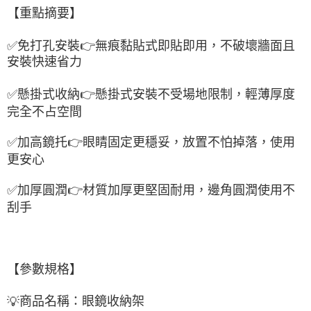
【重點摘要】
✅
免打孔安裝
👉
無痕黏貼式即貼即用，不破壞牆面且
安裝快速省力
✅
懸掛式收納
👉
懸掛式安裝不受場地限制，輕薄厚度
完全不占空間
✅
加高鏡托
👉
眼睛固定更穩妥，放置不怕掉落，使用
更安心
✅
加厚圓潤
👉
材質加厚更堅固耐用，邊角圓潤使用不
刮手
【參數規格】
商品名稱：眼鏡收納架
💡