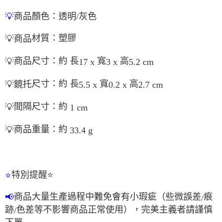
商品
顏色：透明/灰色
💡
材質：塑膠
💡
商品
商品尺寸：約 長
寬
高
💡
17 x
3 x
5.2 cm
尺寸：約 長
寬
高
💡
鏡托
5.5 x
0.2 x
2.7 cm
間隔尺寸：約
💡
1 cm
商品重量：約
💡
33.4 g
特別提醒
⭐
⭐
商品大量生產過程中難免會有小瑕疵（些微誤差
痕
📢
/
跡
色差等不影響商品正常使用），完美主義者請謹慎
/