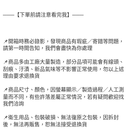
───【下單前請注意看完我】───
📌
開箱時務必錄影，發現商品有瑕疵／寄錯等問題，
請第一時間告知，我們會盡快為你處理
📌
商品多由工廠大量製造，部分品項可能會有線頭、
刮痕、汙漬、新品氣味等不影響正常使用，勿以上述
理由要求退換貨
📌
商品尺寸、顏色，因螢幕顯示／製造過程／人工測
量而不同，有些許落差屬正常情況，若有疑問歡迎找
我們洽詢
📌
衛生用品、包裝破損、無法復原之包裝，因拆封
後，無法再販售，恕無法接受退換貨