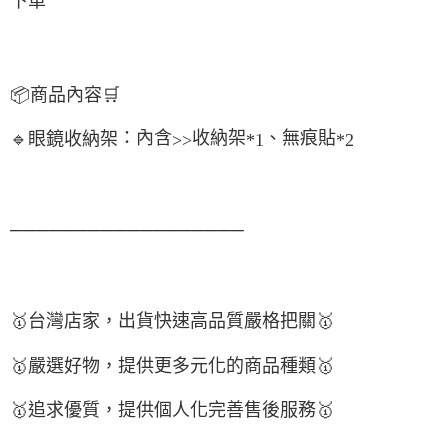
下單
📦
商品內容
🛒
：內含
收納架
、無痕貼
🔹
眼鏡收納架
>>
*1
*2
──────────────────
🥇
台灣店家，出貨快速高品質嚴格把關
🥇
🥇
嚴選好物
，提供更多元化的商品種類
🥇
🥇
追求優質，
提供個人化完
善售後服務
🥇