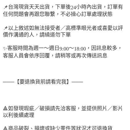
台灣現貨天天出貨，下單後
小時內出貨，訂單有
📌
24
任何問題會再跟您聯繫，不必操心訂單處理狀態
📌
以上敘述如無法接受者／高標準眼光者或喜愛以評
價作溝通的人，請繞道勿下單
客服時間為週一～週日
～
，因訊息較多，
✨
9:00
18:00
客服人員會依序回覆，請稍等或再次傳送訊息
───【要退換貨前請看完我】───
🔺
如發現瑕疵／破損請先洽客服，並提供照片／影片
以利後續處理
商品破裂、損壞或缺少零件等狀況才可退換貨
🔺