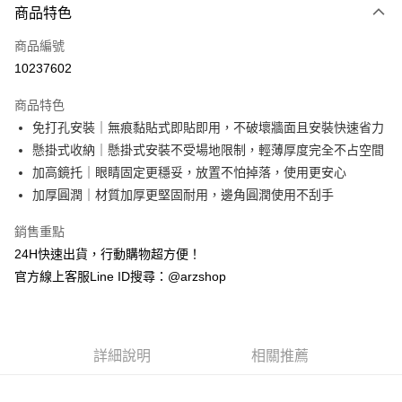
商品特色
信用卡一次付款
商品編號
超商取貨付款
10237602
LINE Pay
商品特色
Apple Pay
免打孔安裝｜無痕黏貼式即貼即用，不破壞牆面且安裝快速省力
懸掛式收納｜懸掛式安裝不受場地限制，輕薄厚度完全不占空間
街口支付
加高鏡托｜眼睛固定更穩妥，放置不怕掉落，使用更安心
Google Pay
加厚圓潤｜材質加厚更堅固耐用，邊角圓潤使用不刮手
全盈+PAY
銷售重點
24H快速出貨，行動購物超方便！
ATM付款
官方線上客服Line ID搜尋：@arzshop
運送方式
全家取貨付款
每筆NT$60，滿NT$599(含以上)免運費
詳細說明
相關推薦
7-11取貨付款